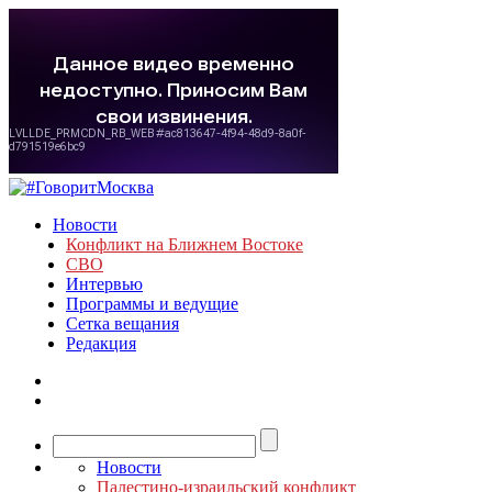
Новости
Конфликт на Ближнем Востоке
СВО
Интервью
Программы и ведущие
Сетка вещания
Редакция
Новости
Палестино-израильский конфликт