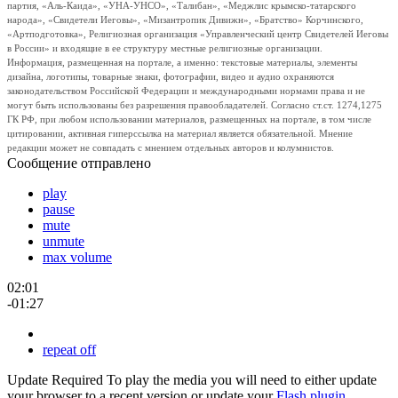
партия, «Аль-Каида», «УНА-УНСО», «Талибан», «Меджлис крымско-татарского
народа», «Свидетели Иеговы», «Мизантропик Дивижн», «Братство» Корчинского,
«Артподготовка», Религиозная организация «Управленческий центр Свидетелей Иеговы
в России» и входящие в ее структуру местные религиозные организации.
Информация, размещенная на портале, а именно: текстовые материалы, элементы
дизайна, логотипы, товарные знаки, фотографии, видео и аудио охраняются
законодательством Российской Федерации и международными нормами права и не
могут быть использованы без разрешения правообладателей. Согласно ст.ст. 1274,1275
ГК РФ, при любом использовании материалов, размещенных на портале, в том числе
цитировании, активная гиперссылка на материал является обязательной. Мнение
редакции может не совпадать с мнением отдельных авторов и колумнистов.
Сообщение отправлено
play
pause
mute
unmute
max volume
02:01
-01:27
repeat off
Update Required
To play the media you will need to either update
your browser to a recent version or update your
Flash plugin
.