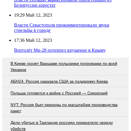
Белоруссии аэростат
19:29
Май 12, 2023
Власти Севастополя прокомментировали звуки
стрельбы в городе
17:36
Май 12, 2023
Вертолёт Ми-28 потерпел крушение в Крыму
В Киеве грозят Варшаве польскими погромами по всей
Украине
АБН24: Россия наказала США за поддержку Киева
Польша готовится к войне с Россией — Сикорский
NYT: Россия бьет рекорды по масштабам производства
ракет
Дело убитых в Таиланде россиян прекратило череду
убийств