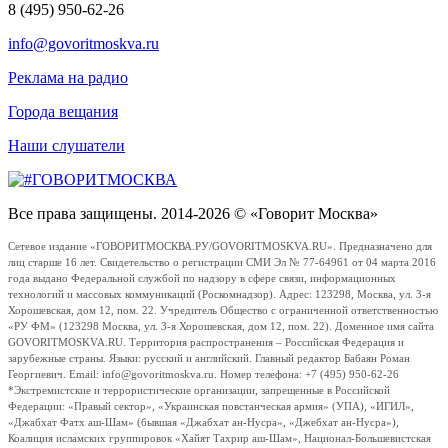
8 (495) 950-62-26
info@govoritmoskva.ru
Реклама на радио
Города вещания
Наши слушатели
Все права защищены. 2014-2026 © «Говорит Москва»
Сетевое издание «ГОВОРИТМОСКВА.РУ/GOVORITMOSKVA.RU». Предназначено для
лиц старше 16 лет. Свидетельство о регистрации СМИ Эл № 77-64961 от 04 марта 2016
года выдано Федеральной службой по надзору в сфере связи, информационных
технологий и массовых коммуникаций (Роскомнадзор). Адрес: 123298, Москва, ул. 3-я
Хорошевская, дом 12, пом. 22. Учредитель Общество с ограниченной ответственностью
«РУ ФМ» (123298 Москва, ул. 3-я Хорошевская, дом 12, пом. 22). Доменное имя сайта
GOVORITMOSKVA.RU. Территория распространения – Российская Федерация и
зарубежные страны. Языки: русский и английский. Главный редактор Бабаян Роман
Георгиевич. Email: info@govoritmoskva.ru. Номер телефона: +7 (495) 950-62-26
*Экстремистские и террористические организации, запрещенные в Российской
Федерации: «Правый сектор», «Украинская повстанческая армия» (УПА), «ИГИЛ»,
«Джабхат Фатх аш-Шам» (бывшая «Джабхат ан-Нусра», «Джебхат ан-Нусра»),
Коалиция исламских группировок «Хайят Тахрир аш-Шам», Национал-Большевистская