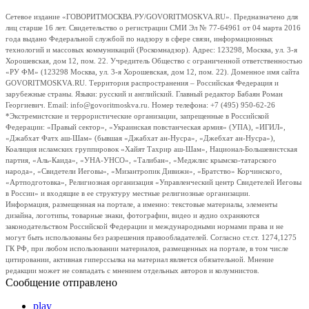
Сетевое издание «ГОВОРИТМОСКВА.РУ/GOVORITMOSKVA.RU». Предназначено для
лиц старше 16 лет. Свидетельство о регистрации СМИ Эл № 77-64961 от 04 марта 2016
года выдано Федеральной службой по надзору в сфере связи, информационных
технологий и массовых коммуникаций (Роскомнадзор). Адрес: 123298, Москва, ул. 3-я
Хорошевская, дом 12, пом. 22. Учредитель Общество с ограниченной ответственностью
«РУ ФМ» (123298 Москва, ул. 3-я Хорошевская, дом 12, пом. 22). Доменное имя сайта
GOVORITMOSKVA.RU. Территория распространения – Российская Федерация и
зарубежные страны. Языки: русский и английский. Главный редактор Бабаян Роман
Георгиевич. Email: info@govoritmoskva.ru. Номер телефона: +7 (495) 950-62-26
*Экстремистские и террористические организации, запрещенные в Российской
Федерации: «Правый сектор», «Украинская повстанческая армия» (УПА), «ИГИЛ»,
«Джабхат Фатх аш-Шам» (бывшая «Джабхат ан-Нусра», «Джебхат ан-Нусра»),
Коалиция исламских группировок «Хайят Тахрир аш-Шам», Национал-Большевистская
партия, «Аль-Каида», «УНА-УНСО», «Талибан», «Меджлис крымско-татарского
народа», «Свидетели Иеговы», «Мизантропик Дивижн», «Братство» Корчинского,
«Артподготовка», Религиозная организация «Управленческий центр Свидетелей Иеговы
в России» и входящие в ее структуру местные религиозные организации.
Информация, размещенная на портале, а именно: текстовые материалы, элементы
дизайна, логотипы, товарные знаки, фотографии, видео и аудио охраняются
законодательством Российской Федерации и международными нормами права и не
могут быть использованы без разрешения правообладателей. Согласно ст.ст. 1274,1275
ГК РФ, при любом использовании материалов, размещенных на портале, в том числе
цитировании, активная гиперссылка на материал является обязательной. Мнение
редакции может не совпадать с мнением отдельных авторов и колумнистов.
Сообщение отправлено
play