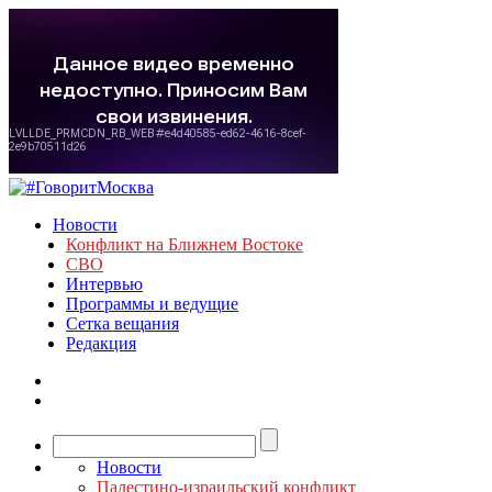
Новости
Конфликт на Ближнем Востоке
СВО
Интервью
Программы и ведущие
Сетка вещания
Редакция
Новости
Палестино-израильский конфликт