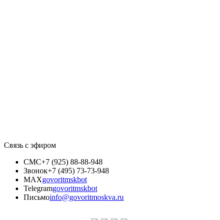
Связь с эфиром
СМС
+7 (925) 88-88-948
Звонок
+7 (495) 73-73-948
MAX
govoritmskbot
Telegram
govoritmskbot
Письмо
info@govoritmoskva.ru