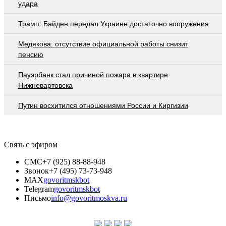
удара
Трамп: Байден передал Украине достаточно вооружения
Медякова: отсутствие официальной работы снизит
пенсию
Пауэрбанк стал причиной пожара в квартире
Нижневартовска
Путин восхитился отношениями России и Киргизии
Связь с эфиром
СМС
+7 (925) 88-88-948
Звонок
+7 (495) 73-73-948
MAX
govoritmskbot
Telegram
govoritmskbot
Письмо
info@govoritmoskva.ru