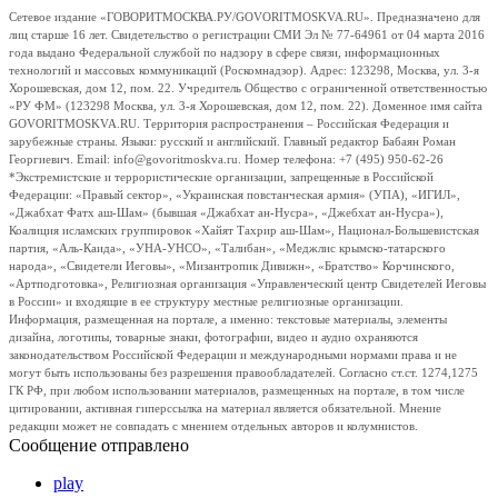
Сетевое издание «ГОВОРИТМОСКВА.РУ/GOVORITMOSKVA.RU». Предназначено для
лиц старше 16 лет. Свидетельство о регистрации СМИ Эл № 77-64961 от 04 марта 2016
года выдано Федеральной службой по надзору в сфере связи, информационных
технологий и массовых коммуникаций (Роскомнадзор). Адрес: 123298, Москва, ул. 3-я
Хорошевская, дом 12, пом. 22. Учредитель Общество с ограниченной ответственностью
«РУ ФМ» (123298 Москва, ул. 3-я Хорошевская, дом 12, пом. 22). Доменное имя сайта
GOVORITMOSKVA.RU. Территория распространения – Российская Федерация и
зарубежные страны. Языки: русский и английский. Главный редактор Бабаян Роман
Георгиевич. Email: info@govoritmoskva.ru. Номер телефона: +7 (495) 950-62-26
*Экстремистские и террористические организации, запрещенные в Российской
Федерации: «Правый сектор», «Украинская повстанческая армия» (УПА), «ИГИЛ»,
«Джабхат Фатх аш-Шам» (бывшая «Джабхат ан-Нусра», «Джебхат ан-Нусра»),
Коалиция исламских группировок «Хайят Тахрир аш-Шам», Национал-Большевистская
партия, «Аль-Каида», «УНА-УНСО», «Талибан», «Меджлис крымско-татарского
народа», «Свидетели Иеговы», «Мизантропик Дивижн», «Братство» Корчинского,
«Артподготовка», Религиозная организация «Управленческий центр Свидетелей Иеговы
в России» и входящие в ее структуру местные религиозные организации.
Информация, размещенная на портале, а именно: текстовые материалы, элементы
дизайна, логотипы, товарные знаки, фотографии, видео и аудио охраняются
законодательством Российской Федерации и международными нормами права и не
могут быть использованы без разрешения правообладателей. Согласно ст.ст. 1274,1275
ГК РФ, при любом использовании материалов, размещенных на портале, в том числе
цитировании, активная гиперссылка на материал является обязательной. Мнение
редакции может не совпадать с мнением отдельных авторов и колумнистов.
Сообщение отправлено
play