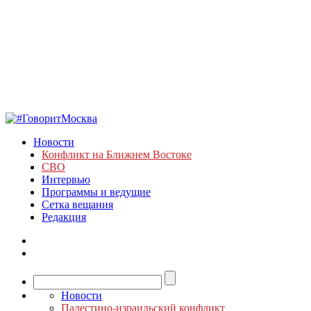
Новости
Конфликт на Ближнем Востоке
СВО
Интервью
Программы и ведущие
Сетка вещания
Редакция
Новости
Палестино-израильский конфликт