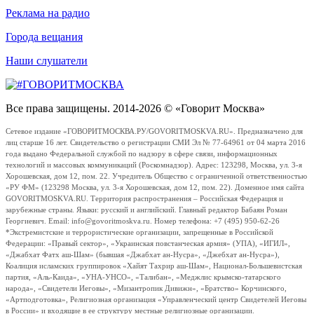
Реклама на радио
Города вещания
Наши слушатели
Все права защищены. 2014-2026 © «Говорит Москва»
Сетевое издание «ГОВОРИТМОСКВА.РУ/GOVORITMOSKVA.RU». Предназначено для
лиц старше 16 лет. Свидетельство о регистрации СМИ Эл № 77-64961 от 04 марта 2016
года выдано Федеральной службой по надзору в сфере связи, информационных
технологий и массовых коммуникаций (Роскомнадзор). Адрес: 123298, Москва, ул. 3-я
Хорошевская, дом 12, пом. 22. Учредитель Общество с ограниченной ответственностью
«РУ ФМ» (123298 Москва, ул. 3-я Хорошевская, дом 12, пом. 22). Доменное имя сайта
GOVORITMOSKVA.RU. Территория распространения – Российская Федерация и
зарубежные страны. Языки: русский и английский. Главный редактор Бабаян Роман
Георгиевич. Email: info@govoritmoskva.ru. Номер телефона: +7 (495) 950-62-26
*Экстремистские и террористические организации, запрещенные в Российской
Федерации: «Правый сектор», «Украинская повстанческая армия» (УПА), «ИГИЛ»,
«Джабхат Фатх аш-Шам» (бывшая «Джабхат ан-Нусра», «Джебхат ан-Нусра»),
Коалиция исламских группировок «Хайят Тахрир аш-Шам», Национал-Большевистская
партия, «Аль-Каида», «УНА-УНСО», «Талибан», «Меджлис крымско-татарского
народа», «Свидетели Иеговы», «Мизантропик Дивижн», «Братство» Корчинского,
«Артподготовка», Религиозная организация «Управленческий центр Свидетелей Иеговы
в России» и входящие в ее структуру местные религиозные организации.