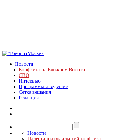
Новости
Конфликт на Ближнем Востоке
СВО
Интервью
Программы и ведущие
Сетка вещания
Редакция
Новости
Палестино-израильский конфликт