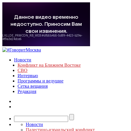
Новости
Конфликт на Ближнем Востоке
СВО
Интервью
Программы и ведущие
Сетка вещания
Редакция
Новости
Палестино-израильский конфликт