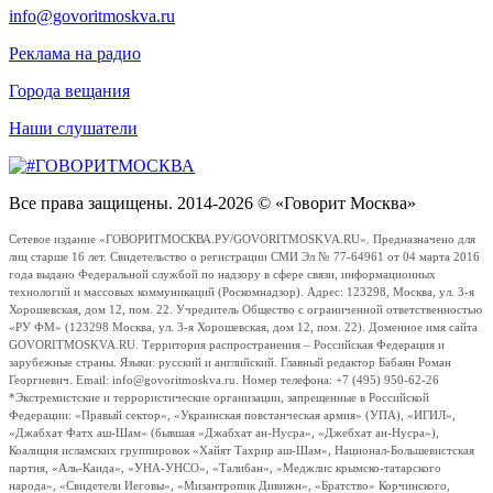
info@govoritmoskva.ru
Реклама на радио
Города вещания
Наши слушатели
Все права защищены. 2014-2026 © «Говорит Москва»
Сетевое издание «ГОВОРИТМОСКВА.РУ/GOVORITMOSKVA.RU». Предназначено для
лиц старше 16 лет. Свидетельство о регистрации СМИ Эл № 77-64961 от 04 марта 2016
года выдано Федеральной службой по надзору в сфере связи, информационных
технологий и массовых коммуникаций (Роскомнадзор). Адрес: 123298, Москва, ул. 3-я
Хорошевская, дом 12, пом. 22. Учредитель Общество с ограниченной ответственностью
«РУ ФМ» (123298 Москва, ул. 3-я Хорошевская, дом 12, пом. 22). Доменное имя сайта
GOVORITMOSKVA.RU. Территория распространения – Российская Федерация и
зарубежные страны. Языки: русский и английский. Главный редактор Бабаян Роман
Георгиевич. Email: info@govoritmoskva.ru. Номер телефона: +7 (495) 950-62-26
*Экстремистские и террористические организации, запрещенные в Российской
Федерации: «Правый сектор», «Украинская повстанческая армия» (УПА), «ИГИЛ»,
«Джабхат Фатх аш-Шам» (бывшая «Джабхат ан-Нусра», «Джебхат ан-Нусра»),
Коалиция исламских группировок «Хайят Тахрир аш-Шам», Национал-Большевистская
партия, «Аль-Каида», «УНА-УНСО», «Талибан», «Меджлис крымско-татарского
народа», «Свидетели Иеговы», «Мизантропик Дивижн», «Братство» Корчинского,