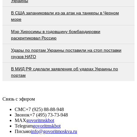
Украины
В США запаниковали из-за атак на танкеры в Черном
море
Мэр Хиросимы в годовщину бомбардировки
раскритиковал Россию
Удары по портам Украины поставили на стоп поставки
грузов НАТО
В МИД РФ сделали заявление об ударах Украины по
портам
Связь с эфиром
СМС
+7 (925) 88-88-948
Звонок
+7 (495) 73-73-948
MAX
govoritmskbot
Telegram
govoritmskbot
Письмо
info@govoritmoskva.ru