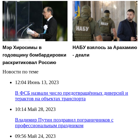
Мэр Хиросимы в
НАБУ взялось за Арахамию
годовщину бомбардировки
- деали
раскритиковал Россию
Новости по теме
12:04
Июнь 13, 2023
В ФСБ назвали число предотвращённых диверсий и
терактов на объектах транспорта
10:14
Май 28, 2023
Владимир Путин поздравил пограничников с
профессиональным праздником
09:56
Май 24, 2023