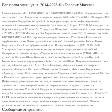
Все права защищены. 2014-2026 © «Говорит Москва»
Сетевое издание «ГОВОРИТМОСКВА.РУ/GOVORITMOSKVA.RU». Предназначено для
лиц старше 16 лет. Свидетельство о регистрации СМИ Эл № 77-64961 от 04 марта 2016
года выдано Федеральной службой по надзору в сфере связи, информационных
технологий и массовых коммуникаций (Роскомнадзор). Адрес: 123298, Москва, ул. 3-я
Хорошевская, дом 12, пом. 22. Учредитель Общество с ограниченной ответственностью
«РУ ФМ» (123298 Москва, ул. 3-я Хорошевская, дом 12, пом. 22). Доменное имя сайта
GOVORITMOSKVA.RU. Территория распространения – Российская Федерация и
зарубежные страны. Языки: русский и английский. Главный редактор Бабаян Роман
Георгиевич. Email: info@govoritmoskva.ru. Номер телефона: +7 (495) 950-62-26
*Экстремистские и террористические организации, запрещенные в Российской
Федерации: «Правый сектор», «Украинская повстанческая армия» (УПА), «ИГИЛ»,
«Джабхат Фатх аш-Шам» (бывшая «Джабхат ан-Нусра», «Джебхат ан-Нусра»),
Коалиция исламских группировок «Хайят Тахрир аш-Шам», Национал-Большевистская
партия, «Аль-Каида», «УНА-УНСО», «Талибан», «Меджлис крымско-татарского
народа», «Свидетели Иеговы», «Мизантропик Дивижн», «Братство» Корчинского,
«Артподготовка», Религиозная организация «Управленческий центр Свидетелей Иеговы
в России» и входящие в ее структуру местные религиозные организации.
Информация, размещенная на портале, а именно: текстовые материалы, элементы
дизайна, логотипы, товарные знаки, фотографии, видео и аудио охраняются
законодательством Российской Федерации и международными нормами права и не
могут быть использованы без разрешения правообладателей. Согласно ст.ст. 1274,1275
ГК РФ, при любом использовании материалов, размещенных на портале, в том числе
цитировании, активная гиперссылка на материал является обязательной. Мнение
редакции может не совпадать с мнением отдельных авторов и колумнистов.
Сообщение отправлено