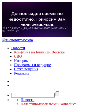
Новости
Конфликт на Ближнем Востоке
СВО
Интервью
Программы и ведущие
Сетка вещания
Редакция
Новости
Палестино-израильский конфликт