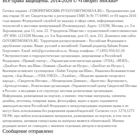
Все права защищены. 2014-2026 © «Говорит Москва»
Сетевое издание «ГОВОРИТМОСКВА.РУ/GOVORITMOSKVA.RU». Предназначено для
лиц старше 16 лет. Свидетельство о регистрации СМИ Эл № 77-64961 от 04 марта 2016
года выдано Федеральной службой по надзору в сфере связи, информационных
технологий и массовых коммуникаций (Роскомнадзор). Адрес: 123298, Москва, ул. 3-я
Хорошевская, дом 12, пом. 22. Учредитель Общество с ограниченной ответственностью
«РУ ФМ» (123298 Москва, ул. 3-я Хорошевская, дом 12, пом. 22). Доменное имя сайта
GOVORITMOSKVA.RU. Территория распространения – Российская Федерация и
зарубежные страны. Языки: русский и английский. Главный редактор Бабаян Роман
Георгиевич. Email: info@govoritmoskva.ru. Номер телефона: +7 (495) 950-62-26
*Экстремистские и террористические организации, запрещенные в Российской
Федерации: «Правый сектор», «Украинская повстанческая армия» (УПА), «ИГИЛ»,
«Джабхат Фатх аш-Шам» (бывшая «Джабхат ан-Нусра», «Джебхат ан-Нусра»),
Коалиция исламских группировок «Хайят Тахрир аш-Шам», Национал-Большевистская
партия, «Аль-Каида», «УНА-УНСО», «Талибан», «Меджлис крымско-татарского
народа», «Свидетели Иеговы», «Мизантропик Дивижн», «Братство» Корчинского,
«Артподготовка», Религиозная организация «Управленческий центр Свидетелей Иеговы
в России» и входящие в ее структуру местные религиозные организации.
Информация, размещенная на портале, а именно: текстовые материалы, элементы
дизайна, логотипы, товарные знаки, фотографии, видео и аудио охраняются
законодательством Российской Федерации и международными нормами права и не
могут быть использованы без разрешения правообладателей. Согласно ст.ст. 1274,1275
ГК РФ, при любом использовании материалов, размещенных на портале, в том числе
цитировании, активная гиперссылка на материал является обязательной. Мнение
редакции может не совпадать с мнением отдельных авторов и колумнистов.
Сообщение отправлено