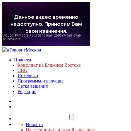
Новости
Конфликт на Ближнем Востоке
СВО
Интервью
Программы и ведущие
Сетка вещания
Редакция
Новости
Палестино-израильский конфликт