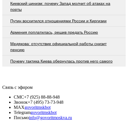
Киевский цинизм: почему Запад молчит об атаках на
порты
Путин восхитился отношениями России и Киргизии
Армения поплатилась, решив предать Россию
Медякова: отсутствие официальной работы снизит
пенсию
Почему тактика Киева обернулась против него самого
Связь с эфиром
СМС
+7 (925) 88-88-948
Звонок
+7 (495) 73-73-948
MAX
govoritmskbot
Telegram
govoritmskbot
Письмо
info@govoritmoskva.ru