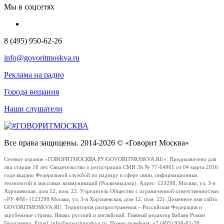
Мы в соцсетях
8 (495) 950-62-26
info@govoritmoskva.ru
Реклама на радио
Города вещания
Наши слушатели
Все права защищены. 2014-2026 © «Говорит Москва»
Сетевое издание «ГОВОРИТМОСКВА.РУ/GOVORITMOSKVA.RU». Предназначено для
лиц старше 16 лет. Свидетельство о регистрации СМИ Эл № 77-64961 от 04 марта 2016
года выдано Федеральной службой по надзору в сфере связи, информационных
технологий и массовых коммуникаций (Роскомнадзор). Адрес: 123298, Москва, ул. 3-я
Хорошевская, дом 12, пом. 22. Учредитель Общество с ограниченной ответственностью
«РУ ФМ» (123298 Москва, ул. 3-я Хорошевская, дом 12, пом. 22). Доменное имя сайта
GOVORITMOSKVA.RU. Территория распространения – Российская Федерация и
зарубежные страны. Языки: русский и английский. Главный редактор Бабаян Роман
Георгиевич. Email: info@govoritmoskva.ru. Номер телефона: +7 (495) 950-62-26