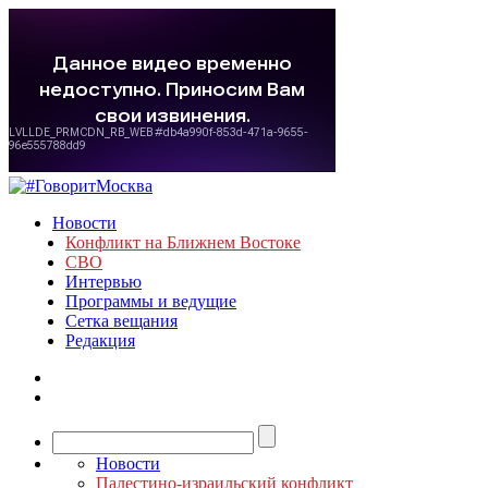
Новости
Конфликт на Ближнем Востоке
СВО
Интервью
Программы и ведущие
Сетка вещания
Редакция
Новости
Палестино-израильский конфликт