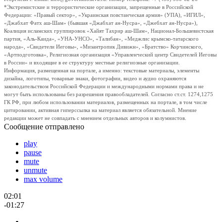
*Экстремистские и террористические организации, запрещенные в Российской
Федерации: «Правый сектор», «Украинская повстанческая армия» (УПА), «ИГИЛ»,
«Джабхат Фатх аш-Шам» (бывшая «Джабхат ан-Нусра», «Джебхат ан-Нусра»),
Коалиция исламских группировок «Хайят Тахрир аш-Шам», Национал-Большевистская
партия, «Аль-Каида», «УНА-УНСО», «Талибан», «Меджлис крымско-татарского
народа», «Свидетели Иеговы», «Мизантропик Дивижн», «Братство» Корчинского,
«Артподготовка», Религиозная организация «Управленческий центр Свидетелей Иеговы
в России» и входящие в ее структуру местные религиозные организации.
Информация, размещенная на портале, а именно: текстовые материалы, элементы
дизайна, логотипы, товарные знаки, фотографии, видео и аудио охраняются
законодательством Российской Федерации и международными нормами права и не
могут быть использованы без разрешения правообладателей. Согласно ст.ст. 1274,1275
ГК РФ, при любом использовании материалов, размещенных на портале, в том числе
цитировании, активная гиперссылка на материал является обязательной. Мнение
редакции может не совпадать с мнением отдельных авторов и колумнистов.
Сообщение отправлено
play
pause
mute
unmute
max volume
02:01
-01:27