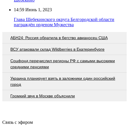
14:59
Июнь 1, 2023
Глава Шебекинского округа Белгородской области
награждён орденом Мужества
АБН24: Россия обратила в бегство авианосец США
ВСУ атаковали склад Wildberries в Екатеринбурге
Соцфонд перечислил регионы РФ с самыми высокими
средними пенсиями
Украина планирует взять в заложники один российский
город
Громкий звук в Москве объяснили
Связь с эфиром