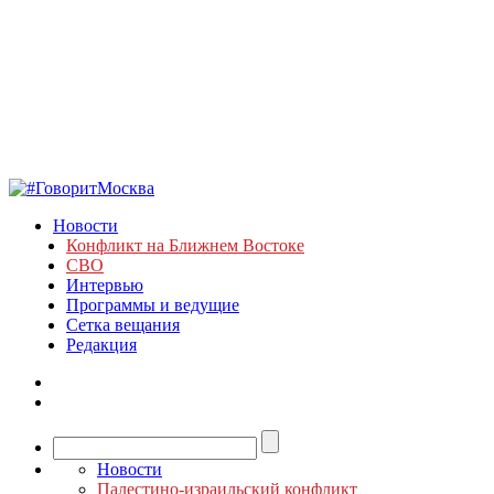
Новости
Конфликт на Ближнем Востоке
СВО
Интервью
Программы и ведущие
Сетка вещания
Редакция
Новости
Палестино-израильский конфликт