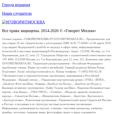
Города вещания
Наши слушатели
Все права защищены. 2014-2026 © «Говорит Москва»
Сетевое издание «ГОВОРИТМОСКВА.РУ/GOVORITMOSKVA.RU». Предназначено для
лиц старше 16 лет. Свидетельство о регистрации СМИ Эл № 77-64961 от 04 марта 2016
года выдано Федеральной службой по надзору в сфере связи, информационных
технологий и массовых коммуникаций (Роскомнадзор). Адрес: 123298, Москва, ул. 3-я
Хорошевская, дом 12, пом. 22. Учредитель Общество с ограниченной ответственностью
«РУ ФМ» (123298 Москва, ул. 3-я Хорошевская, дом 12, пом. 22). Доменное имя сайта
GOVORITMOSKVA.RU. Территория распространения – Российская Федерация и
зарубежные страны. Языки: русский и английский. Главный редактор Бабаян Роман
Георгиевич. Email: info@govoritmoskva.ru. Номер телефона: +7 (495) 950-62-26
*Экстремистские и террористические организации, запрещенные в Российской
Федерации: «Правый сектор», «Украинская повстанческая армия» (УПА), «ИГИЛ»,
«Джабхат Фатх аш-Шам» (бывшая «Джабхат ан-Нусра», «Джебхат ан-Нусра»),
Коалиция исламских группировок «Хайят Тахрир аш-Шам», Национал-Большевистская
партия, «Аль-Каида», «УНА-УНСО», «Талибан», «Меджлис крымско-татарского
народа», «Свидетели Иеговы», «Мизантропик Дивижн», «Братство» Корчинского,
«Артподготовка», Религиозная организация «Управленческий центр Свидетелей Иеговы
в России» и входящие в ее структуру местные религиозные организации.
Информация, размещенная на портале, а именно: текстовые материалы, элементы
дизайна, логотипы, товарные знаки, фотографии, видео и аудио охраняются