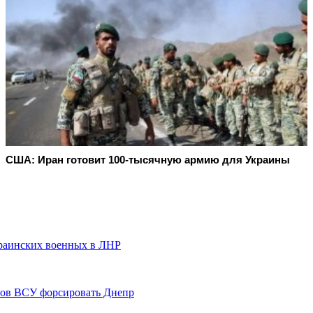
США: Иран готовит 100-тысячную армию для Украины
раинских военных в ЛНР
тов ВСУ форсировать Днепр