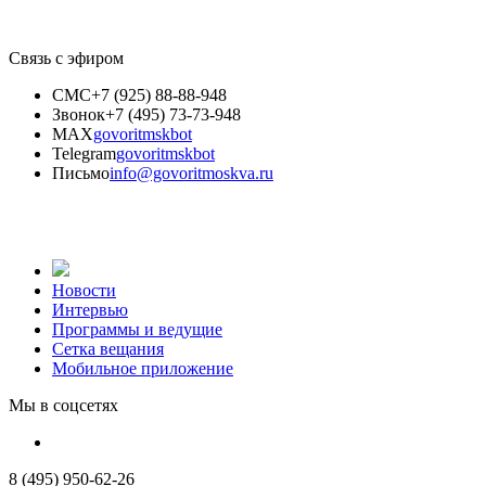
Связь с эфиром
СМС
+7 (925) 88-88-948
Звонок
+7 (495) 73-73-948
MAX
govoritmskbot
Telegram
govoritmskbot
Письмо
info@govoritmoskva.ru
Новости
Интервью
Программы и ведущие
Сетка вещания
Мобильное приложение
Мы в соцсетях
8 (495) 950-62-26