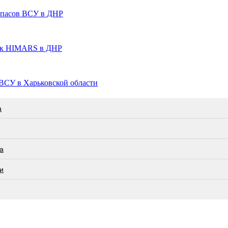
ипасов ВСУ в ДНР
ок HIMARS в ДНР
ВСУ в Харьковской области
а
а
и