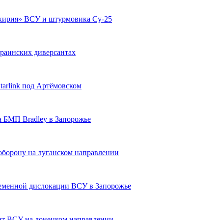
кирия» ВСУ и штурмовика Су-25
краинских диверсантах
arlink под Артёмовском
 БМП Bradley в Запорожье
борону на луганском направлении
еменной дислокации ВСУ в Запорожье
ат ВСУ на донецком направлении