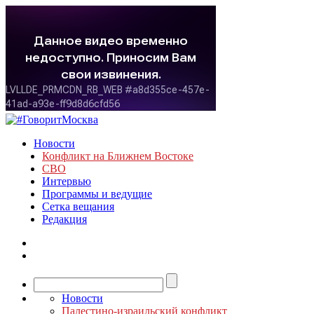
Новости
Конфликт на Ближнем Востоке
СВО
Интервью
Программы и ведущие
Сетка вещания
Редакция
Новости
Палестино-израильский конфликт