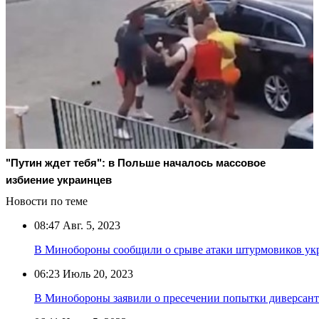
"Путин ждет тебя": в Польше началось массовое
избиение украинцев
Новости по теме
08:47
Авг. 5, 2023
В Минобороны сообщили о срыве атаки штурмовиков ук
06:23
Июль 20, 2023
В Минобороны заявили о пресечении попытки диверсан