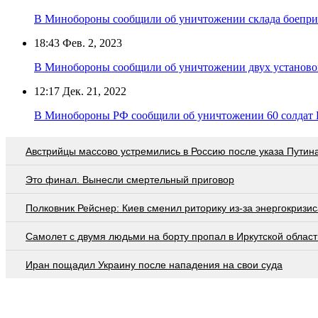
В Минобороны сообщили об уничтожении склада боепр
18:43
Фев. 2, 2023
В Минобороны сообщили об уничтожении двух установ
12:17
Дек. 21, 2022
В Минобороны РФ сообщили об уничтожении 60 солдат 
Австрийцы массово устремились в Россию после указа Путин
Это финал. Вынесли смертельный приговор
Полковник Рейснер: Киев сменил риторику из-за энергокризис
Самолет с двумя людьми на борту пропал в Иркутской област
Иран пощадил Украину после нападения на свои суда