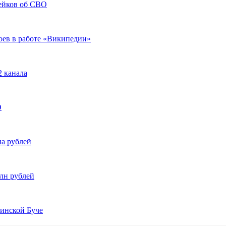
ейков об СВО
оев в работе «Википедии»
2 канала
О
на рублей
лн рублей
аинской Буче