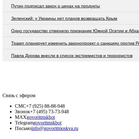
Путин подписал закон о ценах на продукты
Зеленский: у Украины нет планов возвращать Крым
Одно государство отменило признание Южной Осетии и Абха
Трамп планирует изменить законопроект о санкциях против Р
Павла Дурова внесли в список экстремистов и террористов
Связь с эфиром
СМС
+7 (925) 88-88-948
Звонок
+7 (495) 73-73-948
MAX
govoritmskbot
Telegram
govoritmskbot
Письмо
info@govoritmoskva.ru