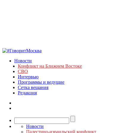
Новости
Конфликт на Ближнем Востоке
СВО
Интервью
Программы и ведущие
Сетка вещания
Редакция
Новости
Палестино-израильский конфликт