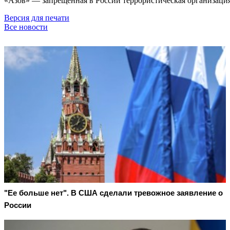
«Азов» — запрещённая в России террористическая организация
Версия для печати
Все новости
"Ее больше нет". В США сделали тревожное заявление о
России