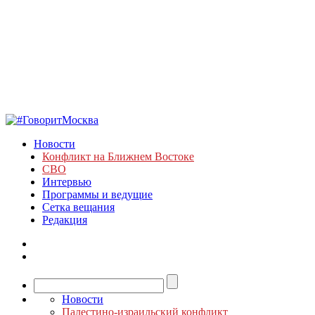
Новости
Конфликт на Ближнем Востоке
СВО
Интервью
Программы и ведущие
Сетка вещания
Редакция
Новости
Палестино-израильский конфликт