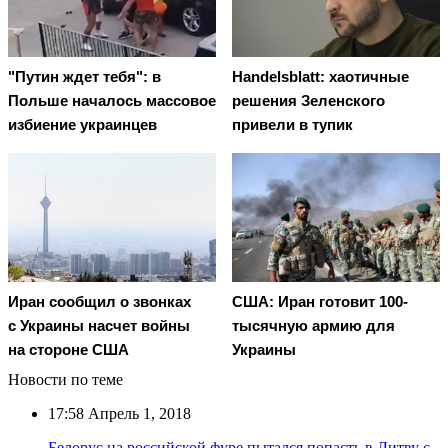
"Путин ждет тебя": в
Handelsblatt: хаотичные
Польше началось массовое
решения Зеленского
избиение украинцев
привели в тупик
Иран сообщил о звонках
США: Иран готовит 100-
с Украины насчет войны
тысячную армию для
на стороне США
Украины
Новости по теме
17:58
Апрель 1, 2018
Белорус на российской фуре пытался попасть в Литву с