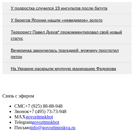
У подростка случился 19 инсультов после батута
У берегов Японии нашли «невидимое» золото
Террорист Павел Дуров* прокомментировал свой новый
статус
Вечеринка закончилась трагедией: мужчину проглотил
питон
На Украине раскрыли крупную махинацию Федорова
Связь с эфиром
СМС
+7 (925) 88-88-948
Звонок
+7 (495) 73-73-948
MAX
govoritmskbot
Telegram
govoritmskbot
Письмо
info@govoritmoskva.ru