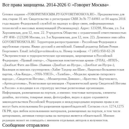
Все права защищены. 2014-2026 © «Говорит Москва»
Сетевое издание «ГОВОРИТМОСКВА.РУ/GOVORITMOSKVA.RU». Предназначено для
лиц старше 16 лет. Свидетельство о регистрации СМИ Эл № 77-64961 от 04 марта 2016
года выдано Федеральной службой по надзору в сфере связи, информационных
технологий и массовых коммуникаций (Роскомнадзор). Адрес: 123298, Москва, ул. 3-я
Хорошевская, дом 12, пом. 22. Учредитель Общество с ограниченной ответственностью
«РУ ФМ» (123298 Москва, ул. 3-я Хорошевская, дом 12, пом. 22). Доменное имя сайта
GOVORITMOSKVA.RU. Территория распространения – Российская Федерация и
зарубежные страны. Языки: русский и английский. Главный редактор Бабаян Роман
Георгиевич. Email: info@govoritmoskva.ru. Номер телефона: +7 (495) 950-62-26
*Экстремистские и террористические организации, запрещенные в Российской
Федерации: «Правый сектор», «Украинская повстанческая армия» (УПА), «ИГИЛ»,
«Джабхат Фатх аш-Шам» (бывшая «Джабхат ан-Нусра», «Джебхат ан-Нусра»),
Коалиция исламских группировок «Хайят Тахрир аш-Шам», Национал-Большевистская
партия, «Аль-Каида», «УНА-УНСО», «Талибан», «Меджлис крымско-татарского
народа», «Свидетели Иеговы», «Мизантропик Дивижн», «Братство» Корчинского,
«Артподготовка», Религиозная организация «Управленческий центр Свидетелей Иеговы
в России» и входящие в ее структуру местные религиозные организации.
Информация, размещенная на портале, а именно: текстовые материалы, элементы
дизайна, логотипы, товарные знаки, фотографии, видео и аудио охраняются
законодательством Российской Федерации и международными нормами права и не
могут быть использованы без разрешения правообладателей. Согласно ст.ст. 1274,1275
ГК РФ, при любом использовании материалов, размещенных на портале, в том числе
цитировании, активная гиперссылка на материал является обязательной. Мнение
редакции может не совпадать с мнением отдельных авторов и колумнистов.
Сообщение отправлено