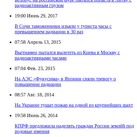
радиоактивным грузом
19:00
Июнь 29, 2017
В Сочи таможенники изъяли у туриста часы с
превышением радиации в 30 раз
07:58
Апрель 13, 2015
Вьетнамец пытался вылететь из Киева в Москву с
радиоактивными часами
07:04
Фев. 23, 2015
На АЭС «Фукусима» в Японии сняли тревогу о
повышении радиации
08:57
Авг. 18, 2014
На Украине тушат пожар на одной из крупнейших шахт
19:58
Июнь 26, 2014
КПРФ предложила наделять граждан России землёй под
родовые имения