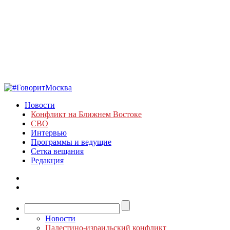
Новости
Конфликт на Ближнем Востоке
СВО
Интервью
Программы и ведущие
Сетка вещания
Редакция
Новости
Палестино-израильский конфликт