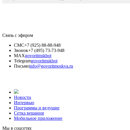
Связь с эфиром
СМС
+7 (925) 88-88-948
Звонок
+7 (495) 73-73-948
MAX
govoritmskbot
Telegram
govoritmskbot
Письмо
info@govoritmoskva.ru
Новости
Интервью
Программы и ведущие
Сетка вещания
Мобильное приложение
Мы в соцсетях