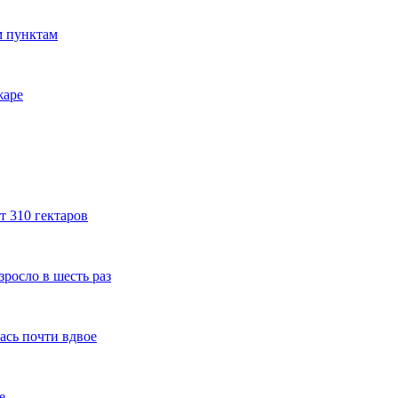
м пунктам
жаре
т 310 гектаров
росло в шесть раз
ась почти вдвое
е