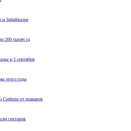
и и Забайкалье
о 200 тысяч га
лье к 1 сентября
а этого года
ю Сибири от пожаров
сяч гектаров