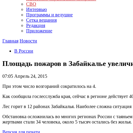
СВО
Интервью
Программы и ведущие
Сетка вещания
Редакция
Приложение
Главная
Новости
В России
Площадь пожаров в Забайкалье увеличи
07:05
Апрель 24, 2015
При этом число возгораний сократилось на 4.
Как сообщила гослесслужба края, сейчас в регионе действует 4
Лес горит в 12 районах Забайкалья. Наиболее сложна ситуаци
Обстановка осложнилась во многих регионах России с таяньем
жертвами стали 34 человека, около 5 тысяч остались без жиль
Версия для печати