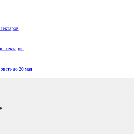
 гектаров
с. гектаров
вать до 20 мая
е