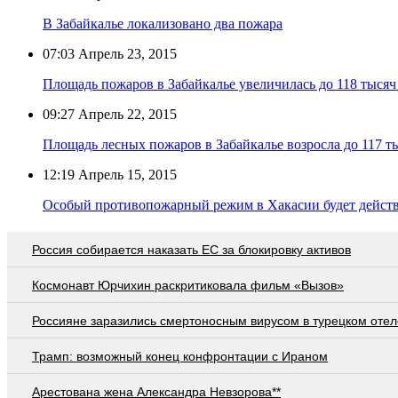
В Забайкалье локализовано два пожара
07:03
Апрель 23, 2015
Площадь пожаров в Забайкалье увеличилась до 118 тысяч
09:27
Апрель 22, 2015
Площадь лесных пожаров в Забайкалье возросла до 117 ты
12:19
Апрель 15, 2015
Особый противопожарный режим в Хакасии будет действо
Россия собирается наказать EC за блокировку активов
Космонавт Юрчихин раскритиковала фильм «Вызов»
Россияне заразились смертоносным вирусом в турецком отел
Трамп: возможный конец конфронтации с Ираном
Арестована жена Александра Невзорова**