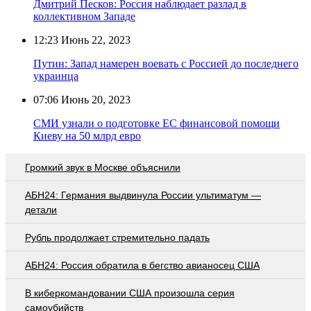
Дмитрий Песков: Россия наблюдает разлад в
коллективном Западе
12:23
Июнь 22, 2023
Путин: Запад намерен воевать с Россией до последнего
украинца
07:06
Июнь 20, 2023
СМИ узнали о подготовке ЕС финансовой помощи
Киеву на 50 млрд евро
Громкий звук в Москве объяснили
АБН24: Германия выдвинула России ультиматум —
детали
Рубль продолжает стремительно падать
АБН24: Россия обратила в бегство авианосец США
В киберкомандовании США произошла серия
самоубийств