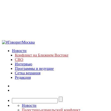
Новости
Конфликт на Ближнем Востоке
СВО
Интервью
Программы и ведущие
Сетка вещания
Редакция
Новости
Палестино-израильский конфликт