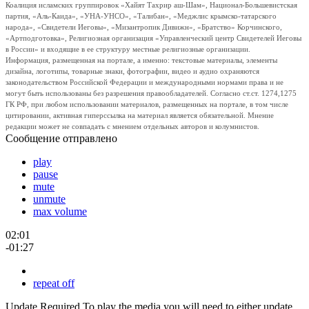
Коалиция исламских группировок «Хайят Тахрир аш-Шам», Национал-Большевистская
партия, «Аль-Каида», «УНА-УНСО», «Талибан», «Меджлис крымско-татарского
народа», «Свидетели Иеговы», «Мизантропик Дивижн», «Братство» Корчинского,
«Артподготовка», Религиозная организация «Управленческий центр Свидетелей Иеговы
в России» и входящие в ее структуру местные религиозные организации.
Информация, размещенная на портале, а именно: текстовые материалы, элементы
дизайна, логотипы, товарные знаки, фотографии, видео и аудио охраняются
законодательством Российской Федерации и международными нормами права и не
могут быть использованы без разрешения правообладателей. Согласно ст.ст. 1274,1275
ГК РФ, при любом использовании материалов, размещенных на портале, в том числе
цитировании, активная гиперссылка на материал является обязательной. Мнение
редакции может не совпадать с мнением отдельных авторов и колумнистов.
Сообщение отправлено
play
pause
mute
unmute
max volume
02:01
-01:27
repeat off
Update Required
To play the media you will need to either update