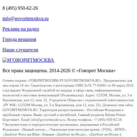
8 (495) 950-62-26
info@govoritmoskva.ru
Реклама на радио
Города вещания
Наши слушатели
Все права защищены. 2014-2026 © «Говорит Москва»
Сетевое издание «ГОВОРИТМОСКВА.РУ/GOVORITMOSKVA.RU». Предназначено для
лиц старше 16 лет. Свидетельство о регистрации СМИ Эл № 77-64961 от 04 марта 2016
года выдано Федеральной службой по надзору в сфере связи, информационных
технологий и массовых коммуникаций (Роскомнадзор). Адрес: 123298, Москва, ул. 3-я
Хорошевская, дом 12, пом. 22. Учредитель Общество с ограниченной ответственностью
«РУ ФМ» (123298 Москва, ул. 3-я Хорошевская, дом 12, пом. 22). Доменное имя сайта
GOVORITMOSKVA.RU. Территория распространения – Российская Федерация и
зарубежные страны. Языки: русский и английский. Главный редактор Бабаян Роман
Георгиевич. Email: info@govoritmoskva.ru. Номер телефона: +7 (495) 950-62-26
*Экстремистские и террористические организации, запрещенные в Российской
Федерации: «Правый сектор», «Украинская повстанческая армия» (УПА), «ИГИЛ»,
«Джабхат Фатх аш-Шам» (бывшая «Джабхат ан-Нусра», «Джебхат ан-Нусра»),