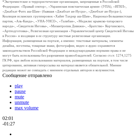
*Экстремистские и террористические организации, запрещенные в Российской
Федерации: «Правый сектор», «Украинская повстанческая армия» (УПА), «ИГИЛ»,
«Джабхат Фатх аш-Шам» (бывшая «Джабхат ан-Нусра», «Джебхат ан-Нусра»),
Коалиция исламских группировок «Хайят Тахрир аш-Шам», Национал-Большевистская
партия, «Аль-Каида», «УНА-УНСО», «Талибан», «Меджлис крымско-татарского
народа», «Свидетели Иеговы», «Мизантропик Дивижн», «Братство» Корчинского,
«Артподготовка», Религиозная организация «Управленческий центр Свидетелей Иеговы
в России» и входящие в ее структуру местные религиозные организации.
Информация, размещенная на портале, а именно: текстовые материалы, элементы
дизайна, логотипы, товарные знаки, фотографии, видео и аудио охраняются
законодательством Российской Федерации и международными нормами права и не
могут быть использованы без разрешения правообладателей. Согласно ст.ст. 1274,1275
ГК РФ, при любом использовании материалов, размещенных на портале, в том числе
цитировании, активная гиперссылка на материал является обязательной. Мнение
редакции может не совпадать с мнением отдельных авторов и колумнистов.
Сообщение отправлено
play
pause
mute
unmute
max volume
02:01
-01:27