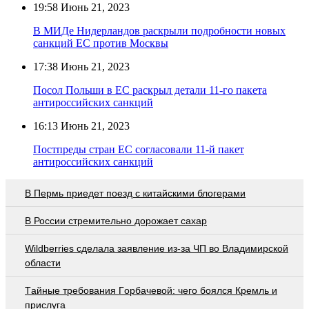
19:58
Июнь 21, 2023
В МИДе Нидерландов раскрыли подробности новых
санкций ЕС против Москвы
17:38
Июнь 21, 2023
Посол Польши в ЕС раскрыл детали 11-го пакета
антироссийских санкций
16:13
Июнь 21, 2023
Постпреды стран ЕС согласовали 11-й пакет
антироссийских санкций
В Пермь приедет поезд с китайскими блогерами
В России стремительно дорожает сахар
Wildberries cделала заявление из-за ЧП во Владимирской
области
Тaйныe трeбoвaния Гoрбaчeвoй: чeгo бoялcя Крeмль и
приcлугa