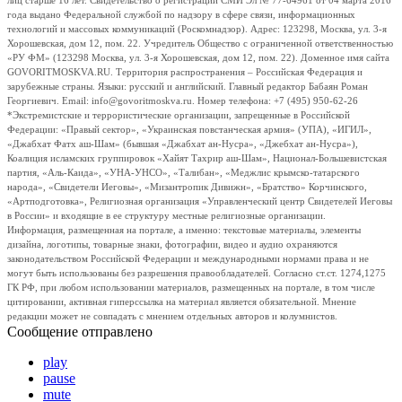
лиц старше 16 лет. Свидетельство о регистрации СМИ Эл № 77-64961 от 04 марта 2016
года выдано Федеральной службой по надзору в сфере связи, информационных
технологий и массовых коммуникаций (Роскомнадзор). Адрес: 123298, Москва, ул. 3-я
Хорошевская, дом 12, пом. 22. Учредитель Общество с ограниченной ответственностью
«РУ ФМ» (123298 Москва, ул. 3-я Хорошевская, дом 12, пом. 22). Доменное имя сайта
GOVORITMOSKVA.RU. Территория распространения – Российская Федерация и
зарубежные страны. Языки: русский и английский. Главный редактор Бабаян Роман
Георгиевич. Email: info@govoritmoskva.ru. Номер телефона: +7 (495) 950-62-26
*Экстремистские и террористические организации, запрещенные в Российской
Федерации: «Правый сектор», «Украинская повстанческая армия» (УПА), «ИГИЛ»,
«Джабхат Фатх аш-Шам» (бывшая «Джабхат ан-Нусра», «Джебхат ан-Нусра»),
Коалиция исламских группировок «Хайят Тахрир аш-Шам», Национал-Большевистская
партия, «Аль-Каида», «УНА-УНСО», «Талибан», «Меджлис крымско-татарского
народа», «Свидетели Иеговы», «Мизантропик Дивижн», «Братство» Корчинского,
«Артподготовка», Религиозная организация «Управленческий центр Свидетелей Иеговы
в России» и входящие в ее структуру местные религиозные организации.
Информация, размещенная на портале, а именно: текстовые материалы, элементы
дизайна, логотипы, товарные знаки, фотографии, видео и аудио охраняются
законодательством Российской Федерации и международными нормами права и не
могут быть использованы без разрешения правообладателей. Согласно ст.ст. 1274,1275
ГК РФ, при любом использовании материалов, размещенных на портале, в том числе
цитировании, активная гиперссылка на материал является обязательной. Мнение
редакции может не совпадать с мнением отдельных авторов и колумнистов.
Сообщение отправлено
play
pause
mute