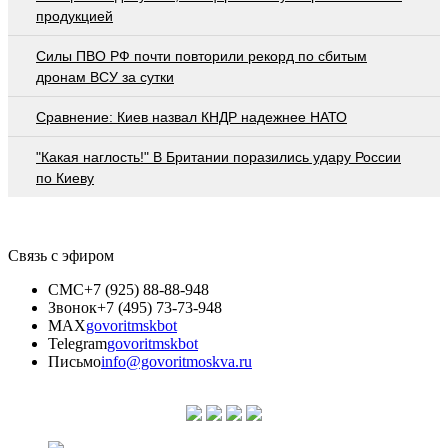
продукцией
Cилы ПВО РФ почти повторили рекорд по сбитым
дронам ВСУ за сутки
Сравнение: Киев назвал КНДР надежнее НАТО
"Какая наглость!" В Британии поразились удару России
по Киеву
Связь с эфиром
СМС
+7 (925) 88-88-948
Звонок
+7 (495) 73-73-948
MAX
govoritmskbot
Telegram
govoritmskbot
Письмо
info@govoritmoskva.ru