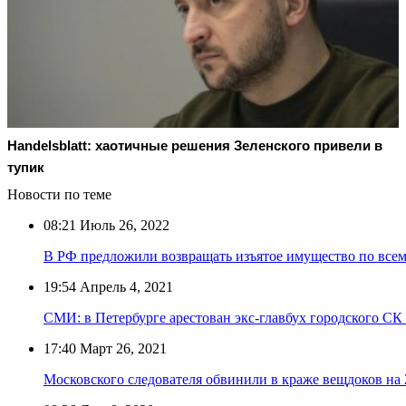
Handelsblatt: хаотичные решения Зеленского привели в
тупик
Новости по теме
08:21
Июль 26, 2022
В РФ предложили возвращать изъятое имущество по все
19:54
Апрель 4, 2021
СМИ: в Петербурге арестован экс-главбух городского СК
17:40
Март 26, 2021
Московского следователя обвинили в краже вещдоков на 