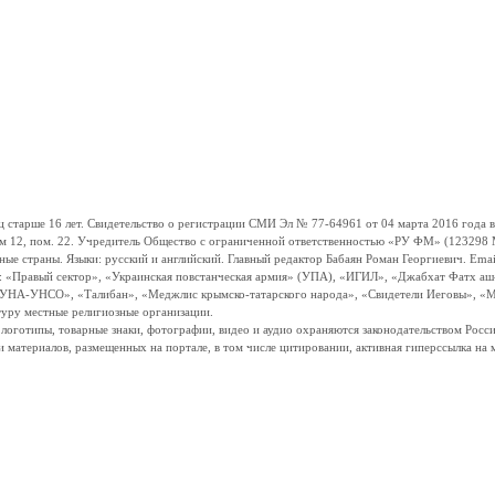
ше 16 лет. Свидетельство о регистрации СМИ Эл № 77-64961 от 04 марта 2016 года вы
ом 12, пом. 22. Учредитель Общество с ограниченной ответственностью «РУ ФМ» (123298 Мо
траны. Языки: русский и английский. Главный редактор Бабаян Роман Георгиевич. Email:
и: «Правый сектор», «Украинская повстанческая армия» (УПА), «ИГИЛ», «Джабхат Фатх а
«УНА-УНСО», «Талибан», «Меджлис крымско-татарского народа», «Свидетели Иеговы», «М
туру местные религиозные организации.
, логотипы, товарные знаки, фотографии, видео и аудио охраняются законодательством Ро
и материалов, размещенных на портале, в том числе цитировании, активная гиперссылка на 