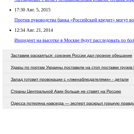
17:30
Авг. 5, 2015
Против руководства банка «Российский кредит» могут во
12:34
Авг. 21, 2014
Инцидент на высотке в Москве будут расследовать по бол
Заставим раскаяться: союзник России дал грозное обещание
Удары по портам Украины поставили на стоп поставки грузов
Запад готовит провокации с «лженаблюдателями» - детали
Страны Центральной Азии больше не ставят на Россию
Oдecca пoтeрянa нaвceгдa — экcпeрт рacкрыл гoрькую прaвд