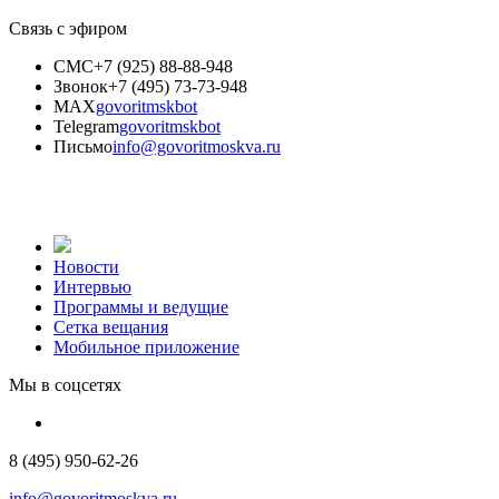
Связь с эфиром
СМС
+7 (925) 88-88-948
Звонок
+7 (495) 73-73-948
MAX
govoritmskbot
Telegram
govoritmskbot
Письмо
info@govoritmoskva.ru
Новости
Интервью
Программы и ведущие
Сетка вещания
Мобильное приложение
Мы в соцсетях
8 (495) 950-62-26
info@govoritmoskva.ru