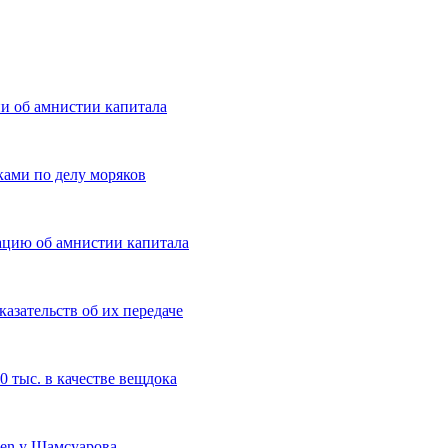
и об амнистии капитала
ками по делу моряков
ацию об амнистии капитала
казательств об их передаче
 тыс. в качестве вещдока
gen у Шамсуарова