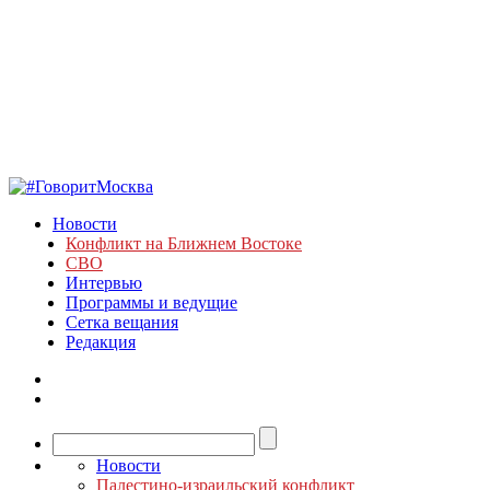
Новости
Конфликт на Ближнем Востоке
СВО
Интервью
Программы и ведущие
Сетка вещания
Редакция
Новости
Палестино-израильский конфликт