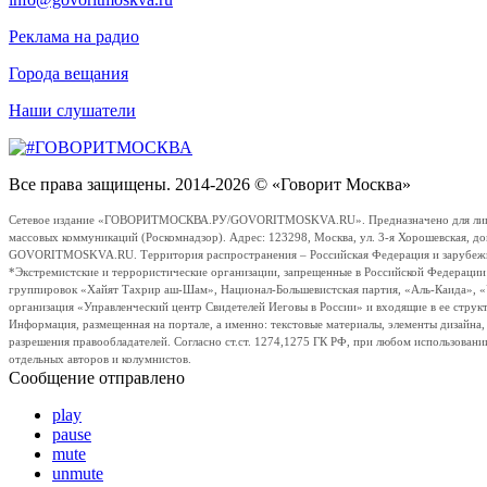
Реклама на радио
Города вещания
Наши слушатели
Все права защищены. 2014-2026 © «Говорит Москва»
Сетевое издание «ГОВОРИТМОСКВА.РУ/GOVORITMOSKVA.RU». Предназначено для лиц стар
массовых коммуникаций (Роскомнадзор). Адрес: 123298, Москва, ул. 3-я Хорошевская, д
GOVORITMOSKVA.RU. Территория распространения – Российская Федерация и зарубежные с
*Экстремистские и террористические организации, запрещенные в Российской Федераци
группировок «Хайят Тахрир аш-Шам», Национал-Большевистская партия, «Аль-Каида», 
организация «Управленческий центр Свидетелей Иеговы в России» и входящие в ее струк
Информация, размещенная на портале, а именно: текстовые материалы, элементы дизайна
разрешения правообладателей. Согласно ст.ст. 1274,1275 ГК РФ, при любом использовани
отдельных авторов и колумнистов.
Сообщение отправлено
play
pause
mute
unmute