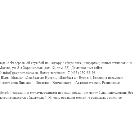
дано Федеральной службой по надзору в сфере связи, информационных технологий и
сква, ул. 3-я Хорошевская, дом 12, пом. 22). Доменное имя сайта
 info@govoritmoskva.ru. Номер телефона: +7 (495) 950-62-26
ш-Шам» (бывшая «Джабхат ан-Нусра», «Джебхат ан-Нусра»), Коалиция исламских
изантропик Дивижн», «Братство» Корчинского, «Артподготовка», Религиозная
ссийской Федерации и международными нормами права и не могут быть использованы без
материал является обязательной. Мнение редакции может не совпадать с мнением