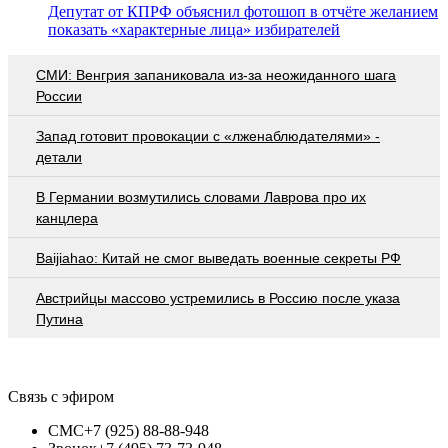
Депутат от КПРФ объяснил фотошоп в отчёте желанием
показать «характерные лица» избирателей
СМИ: Венгрия запаниковала из-за неожиданного шага
России
Запад готовит провокации с «лженаблюдателями» -
детали
В Германии возмутились словами Лаврова про их
канцлера
Baijiahao: Китай не смог выведать военные секреты РФ
Австрийцы массово устремились в Россию после указа
Путина
Связь с эфиром
СМС
+7 (925) 88-88-948