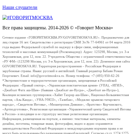
Наши слушатели
Все права защищены. 2014-2026 © «Говорит Москва»
Сетевое издание «ГОВОРИТМОСКВА.РУ/GOVORITMOSKVA.RU». Предназначено для
лиц старше 16 лет. Свидетельство о регистрации СМИ Эл № 77-64961 от 04 марта 2016
года выдано Федеральной службой по надзору в сфере связи, информационных
технологий и массовых коммуникаций (Роскомнадзор). Адрес: 123298, Москва, ул. 3-я
Хорошевская, дом 12, пом. 22. Учредитель Общество с ограниченной ответственностью
«РУ ФМ» (123298 Москва, ул. 3-я Хорошевская, дом 12, пом. 22). Доменное имя сайта
GOVORITMOSKVA.RU. Территория распространения – Российская Федерация и
зарубежные страны. Языки: русский и английский. Главный редактор Бабаян Роман
Георгиевич. Email: info@govoritmoskva.ru. Номер телефона: +7 (495) 950-62-26
*Экстремистские и террористические организации, запрещенные в Российской
Федерации: «Правый сектор», «Украинская повстанческая армия» (УПА), «ИГИЛ»,
«Джабхат Фатх аш-Шам» (бывшая «Джабхат ан-Нусра», «Джебхат ан-Нусра»),
Коалиция исламских группировок «Хайят Тахрир аш-Шам», Национал-Большевистская
партия, «Аль-Каида», «УНА-УНСО», «Талибан», «Меджлис крымско-татарского
народа», «Свидетели Иеговы», «Мизантропик Дивижн», «Братство» Корчинского,
«Артподготовка», Религиозная организация «Управленческий центр Свидетелей Иеговы
в России» и входящие в ее структуру местные религиозные организации.
Информация, размещенная на портале, а именно: текстовые материалы, элементы
дизайна, логотипы, товарные знаки, фотографии, видео и аудио охраняются
законодательством Российской Федерации и международными нормами права и не
могут быть использованы без разрешения правообладателей. Согласно ст.ст. 1274,1275