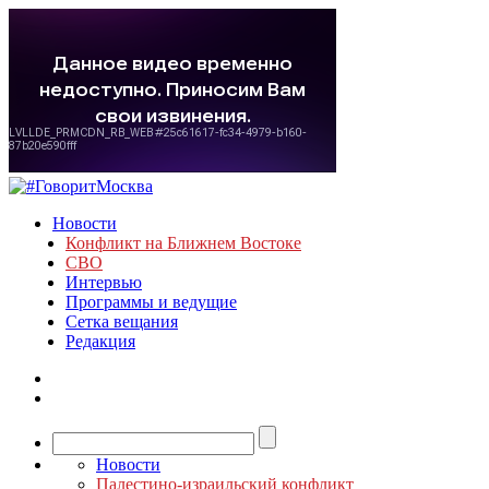
Новости
Конфликт на Ближнем Востоке
СВО
Интервью
Программы и ведущие
Сетка вещания
Редакция
Новости
Палестино-израильский конфликт