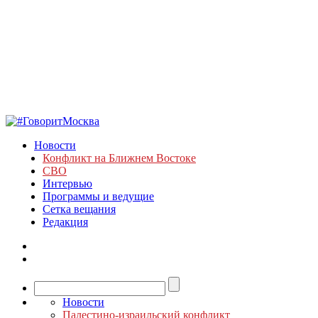
Новости
Конфликт на Ближнем Востоке
СВО
Интервью
Программы и ведущие
Сетка вещания
Редакция
Новости
Палестино-израильский конфликт