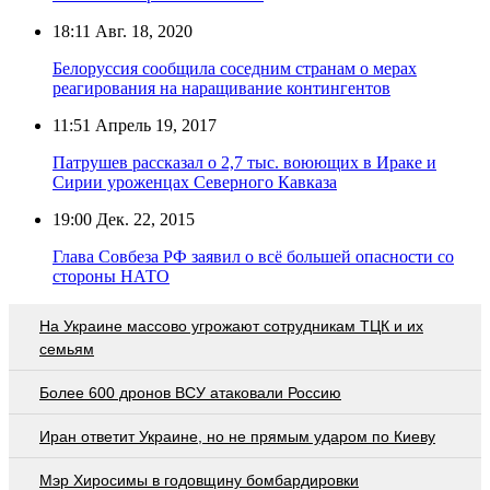
18:11
Авг. 18, 2020
Белоруссия сообщила соседним странам о мерах
реагирования на наращивание контингентов
11:51
Апрель 19, 2017
Патрушев рассказал о 2,7 тыс. воюющих в Ираке и
Сирии уроженцах Северного Кавказа
19:00
Дек. 22, 2015
Глава Совбеза РФ заявил о всё большей опасности со
стороны НАТО
На Украине массово угрожают сотрудникам ТЦК и их
семьям
Более 600 дронов ВСУ атаковали Россию
Иран ответит Украине, но не прямым ударом по Киеву
Мэр Хиросимы в годовщину бомбардировки