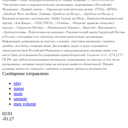
Георгиевич. Email: info@govoritmoskva.ru. Номер телефона: +7 (495) 950-62-26
*Экстремистские и террористические организации, запрещенные в Российской
Федерации: «Правый сектор», «Украинская повстанческая армия» (УПА), «ИГИЛ»,
«Джабхат Фатх аш-Шам» (бывшая «Джабхат ан-Нусра», «Джебхат ан-Нусра»),
Коалиция исламских группировок «Хайят Тахрир аш-Шам», Национал-Большевистская
партия, «Аль-Каида», «УНА-УНСО», «Талибан», «Меджлис крымско-татарского
народа», «Свидетели Иеговы», «Мизантропик Дивижн», «Братство» Корчинского,
«Артподготовка», Религиозная организация «Управленческий центр Свидетелей Иеговы
в России» и входящие в ее структуру местные религиозные организации.
Информация, размещенная на портале, а именно: текстовые материалы, элементы
дизайна, логотипы, товарные знаки, фотографии, видео и аудио охраняются
законодательством Российской Федерации и международными нормами права и не
могут быть использованы без разрешения правообладателей. Согласно ст.ст. 1274,1275
ГК РФ, при любом использовании материалов, размещенных на портале, в том числе
цитировании, активная гиперссылка на материал является обязательной. Мнение
редакции может не совпадать с мнением отдельных авторов и колумнистов.
Сообщение отправлено
play
pause
mute
unmute
max volume
02:01
-01:27