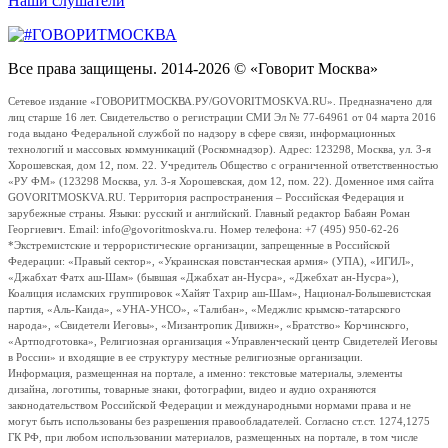
Наши слушатели
Все права защищены. 2014-2026 © «Говорит Москва»
Сетевое издание «ГОВОРИТМОСКВА.РУ/GOVORITMOSKVA.RU». Предназначено для
лиц старше 16 лет. Свидетельство о регистрации СМИ Эл № 77-64961 от 04 марта 2016
года выдано Федеральной службой по надзору в сфере связи, информационных
технологий и массовых коммуникаций (Роскомнадзор). Адрес: 123298, Москва, ул. 3-я
Хорошевская, дом 12, пом. 22. Учредитель Общество с ограниченной ответственностью
«РУ ФМ» (123298 Москва, ул. 3-я Хорошевская, дом 12, пом. 22). Доменное имя сайта
GOVORITMOSKVA.RU. Территория распространения – Российская Федерация и
зарубежные страны. Языки: русский и английский. Главный редактор Бабаян Роман
Георгиевич. Email: info@govoritmoskva.ru. Номер телефона: +7 (495) 950-62-26
*Экстремистские и террористические организации, запрещенные в Российской
Федерации: «Правый сектор», «Украинская повстанческая армия» (УПА), «ИГИЛ»,
«Джабхат Фатх аш-Шам» (бывшая «Джабхат ан-Нусра», «Джебхат ан-Нусра»),
Коалиция исламских группировок «Хайят Тахрир аш-Шам», Национал-Большевистская
партия, «Аль-Каида», «УНА-УНСО», «Талибан», «Меджлис крымско-татарского
народа», «Свидетели Иеговы», «Мизантропик Дивижн», «Братство» Корчинского,
«Артподготовка», Религиозная организация «Управленческий центр Свидетелей Иеговы
в России» и входящие в ее структуру местные религиозные организации.
Информация, размещенная на портале, а именно: текстовые материалы, элементы
дизайна, логотипы, товарные знаки, фотографии, видео и аудио охраняются
законодательством Российской Федерации и международными нормами права и не
могут быть использованы без разрешения правообладателей. Согласно ст.ст. 1274,1275
ГК РФ, при любом использовании материалов, размещенных на портале, в том числе