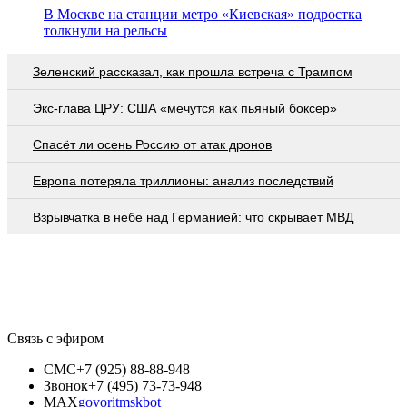
В Москве на станции метро «Киевская» подростка
толкнули на рельсы
Зеленский рассказал, как прошла встреча с Трампом
Экс-глава ЦРУ: США «мечутся как пьяный боксер»
Спасёт ли осень Россию от атак дронов
Европа потеряла триллионы: анализ последствий
Взрывчатка в небе над Германией: что скрывает МВД
Связь с эфиром
СМС
+7 (925) 88-88-948
Звонок
+7 (495) 73-73-948
MAX
govoritmskbot