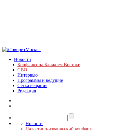
Новости
Конфликт на Ближнем Востоке
СВО
Интервью
Программы и ведущие
Сетка вещания
Редакция
Новости
Палестино-израильский конфликт