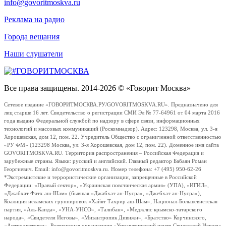
info@govoritmoskva.ru
Реклама на радио
Города вещания
Наши слушатели
Все права защищены. 2014-2026 © «Говорит Москва»
Сетевое издание «ГОВОРИТМОСКВА.РУ/GOVORITMOSKVA.RU». Предназначено для
лиц старше 16 лет. Свидетельство о регистрации СМИ Эл № 77-64961 от 04 марта 2016
года выдано Федеральной службой по надзору в сфере связи, информационных
технологий и массовых коммуникаций (Роскомнадзор). Адрес: 123298, Москва, ул. 3-я
Хорошевская, дом 12, пом. 22. Учредитель Общество с ограниченной ответственностью
«РУ ФМ» (123298 Москва, ул. 3-я Хорошевская, дом 12, пом. 22). Доменное имя сайта
GOVORITMOSKVA.RU. Территория распространения – Российская Федерация и
зарубежные страны. Языки: русский и английский. Главный редактор Бабаян Роман
Георгиевич. Email: info@govoritmoskva.ru. Номер телефона: +7 (495) 950-62-26
*Экстремистские и террористические организации, запрещенные в Российской
Федерации: «Правый сектор», «Украинская повстанческая армия» (УПА), «ИГИЛ»,
«Джабхат Фатх аш-Шам» (бывшая «Джабхат ан-Нусра», «Джебхат ан-Нусра»),
Коалиция исламских группировок «Хайят Тахрир аш-Шам», Национал-Большевистская
партия, «Аль-Каида», «УНА-УНСО», «Талибан», «Меджлис крымско-татарского
народа», «Свидетели Иеговы», «Мизантропик Дивижн», «Братство» Корчинского,
«Артподготовка», Религиозная организация «Управленческий центр Свидетелей Иеговы