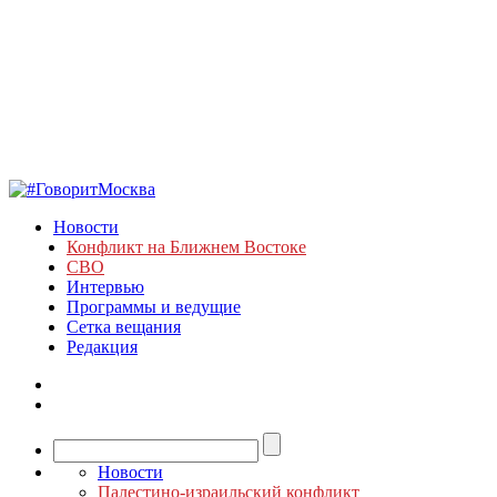
Новости
Конфликт на Ближнем Востоке
СВО
Интервью
Программы и ведущие
Сетка вещания
Редакция
Новости
Палестино-израильский конфликт