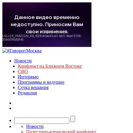
Новости
Конфликт на Ближнем Востоке
СВО
Интервью
Программы и ведущие
Сетка вещания
Редакция
Новости
Палестино-израильский конфликт