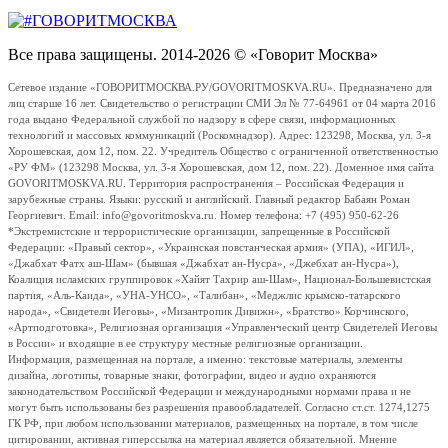
Все права защищены. 2014-2026 © «Говорит Москва»
Сетевое издание «ГОВОРИТМОСКВА.РУ/GOVORITMOSKVA.RU». Предназначено для
лиц старше 16 лет. Свидетельство о регистрации СМИ Эл № 77-64961 от 04 марта 2016
года выдано Федеральной службой по надзору в сфере связи, информационных
технологий и массовых коммуникаций (Роскомнадзор). Адрес: 123298, Москва, ул. 3-я
Хорошевская, дом 12, пом. 22. Учредитель Общество с ограниченной ответственностью
«РУ ФМ» (123298 Москва, ул. 3-я Хорошевская, дом 12, пом. 22). Доменное имя сайта
GOVORITMOSKVA.RU. Территория распространения – Российская Федерация и
зарубежные страны. Языки: русский и английский. Главный редактор Бабаян Роман
Георгиевич. Email: info@govoritmoskva.ru. Номер телефона: +7 (495) 950-62-26
*Экстремистские и террористические организации, запрещенные в Российской
Федерации: «Правый сектор», «Украинская повстанческая армия» (УПА), «ИГИЛ»,
«Джабхат Фатх аш-Шам» (бывшая «Джабхат ан-Нусра», «Джебхат ан-Нусра»),
Коалиция исламских группировок «Хайят Тахрир аш-Шам», Национал-Большевистская
партия, «Аль-Каида», «УНА-УНСО», «Талибан», «Меджлис крымско-татарского
народа», «Свидетели Иеговы», «Мизантропик Дивижн», «Братство» Корчинского,
«Артподготовка», Религиозная организация «Управленческий центр Свидетелей Иеговы
в России» и входящие в ее структуру местные религиозные организации.
Информация, размещенная на портале, а именно: текстовые материалы, элементы
дизайна, логотипы, товарные знаки, фотографии, видео и аудио охраняются
законодательством Российской Федерации и международными нормами права и не
могут быть использованы без разрешения правообладателей. Согласно ст.ст. 1274,1275
ГК РФ, при любом использовании материалов, размещенных на портале, в том числе
цитировании, активная гиперссылка на материал является обязательной. Мнение