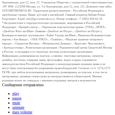
Хорошевская, дом 12, пом. 22. Учредитель Общество с ограниченной ответственностью
«РУ ФМ» (123298 Москва, ул. 3-я Хорошевская, дом 12, пом. 22). Доменное имя сайта
GOVORITMOSKVA.RU. Территория распространения – Российская Федерация и
зарубежные страны. Языки: русский и английский. Главный редактор Бабаян Роман
Георгиевич. Email: info@govoritmoskva.ru. Номер телефона: +7 (495) 950-62-26
*Экстремистские и террористические организации, запрещенные в Российской
Федерации: «Правый сектор», «Украинская повстанческая армия» (УПА), «ИГИЛ»,
«Джабхат Фатх аш-Шам» (бывшая «Джабхат ан-Нусра», «Джебхат ан-Нусра»),
Коалиция исламских группировок «Хайят Тахрир аш-Шам», Национал-Большевистская
партия, «Аль-Каида», «УНА-УНСО», «Талибан», «Меджлис крымско-татарского
народа», «Свидетели Иеговы», «Мизантропик Дивижн», «Братство» Корчинского,
«Артподготовка», Религиозная организация «Управленческий центр Свидетелей Иеговы
в России» и входящие в ее структуру местные религиозные организации.
Информация, размещенная на портале, а именно: текстовые материалы, элементы
дизайна, логотипы, товарные знаки, фотографии, видео и аудио охраняются
законодательством Российской Федерации и международными нормами права и не
могут быть использованы без разрешения правообладателей. Согласно ст.ст. 1274,1275
ГК РФ, при любом использовании материалов, размещенных на портале, в том числе
цитировании, активная гиперссылка на материал является обязательной. Мнение
редакции может не совпадать с мнением отдельных авторов и колумнистов.
Сообщение отправлено
play
pause
mute
unmute
max volume