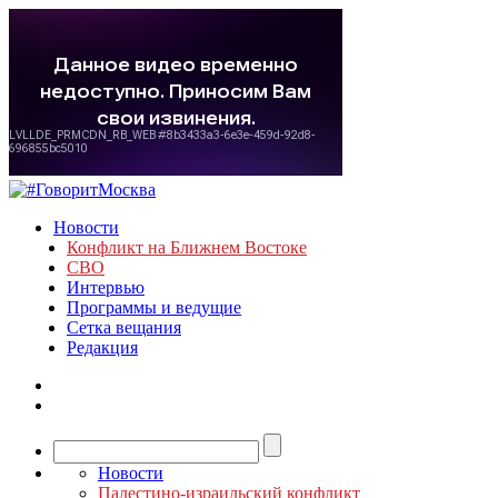
Новости
Конфликт на Ближнем Востоке
СВО
Интервью
Программы и ведущие
Сетка вещания
Редакция
Новости
Палестино-израильский конфликт