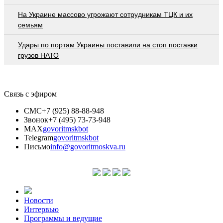
На Украине массово угрожают сотрудникам ТЦК и их
семьям
Удары по портам Украины поставили на стоп поставки
грузов НАТО
Связь с эфиром
СМС
+7 (925) 88-88-948
Звонок
+7 (495) 73-73-948
MAX
govoritmskbot
Telegram
govoritmskbot
Письмо
info@govoritmoskva.ru
Новости
Интервью
Программы и ведущие