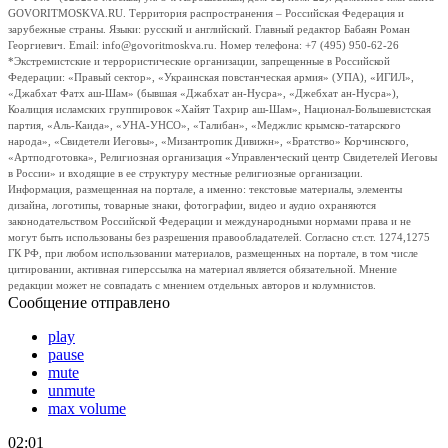
GOVORITMOSKVA.RU. Территория распространения – Российская Федерация и
зарубежные страны. Языки: русский и английский. Главный редактор Бабаян Роман
Георгиевич. Email: info@govoritmoskva.ru. Номер телефона: +7 (495) 950-62-26
*Экстремистские и террористические организации, запрещенные в Российской
Федерации: «Правый сектор», «Украинская повстанческая армия» (УПА), «ИГИЛ»,
«Джабхат Фатх аш-Шам» (бывшая «Джабхат ан-Нусра», «Джебхат ан-Нусра»),
Коалиция исламских группировок «Хайят Тахрир аш-Шам», Национал-Большевистская
партия, «Аль-Каида», «УНА-УНСО», «Талибан», «Меджлис крымско-татарского
народа», «Свидетели Иеговы», «Мизантропик Дивижн», «Братство» Корчинского,
«Артподготовка», Религиозная организация «Управленческий центр Свидетелей Иеговы
в России» и входящие в ее структуру местные религиозные организации.
Информация, размещенная на портале, а именно: текстовые материалы, элементы
дизайна, логотипы, товарные знаки, фотографии, видео и аудио охраняются
законодательством Российской Федерации и международными нормами права и не
могут быть использованы без разрешения правообладателей. Согласно ст.ст. 1274,1275
ГК РФ, при любом использовании материалов, размещенных на портале, в том числе
цитировании, активная гиперссылка на материал является обязательной. Мнение
редакции может не совпадать с мнением отдельных авторов и колумнистов.
Сообщение отправлено
play
pause
mute
unmute
max volume
02:01