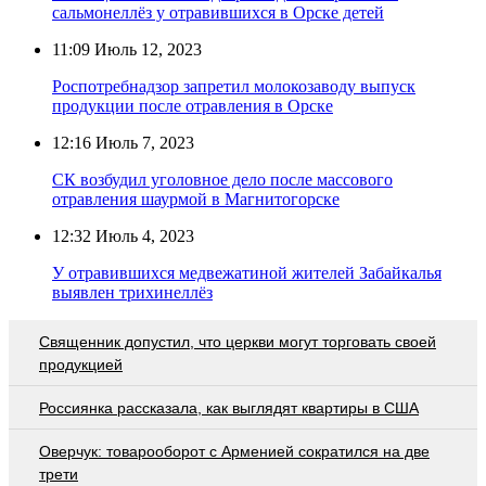
сальмонеллёз у отравившихся в Орске детей
11:09
Июль 12, 2023
Роспотребнадзор запретил молокозаводу выпуск
продукции после отравления в Орске
12:16
Июль 7, 2023
СК возбудил уголовное дело после массового
отравления шаурмой в Магнитогорске
12:32
Июль 4, 2023
У отравившихся медвежатиной жителей Забайкалья
выявлен трихинеллёз
Священник допустил, что церкви могут торговать своей
продукцией
Россиянка рассказала, как выглядят квартиры в США
Оверчук: товарооборот с Арменией сократился на две
трети