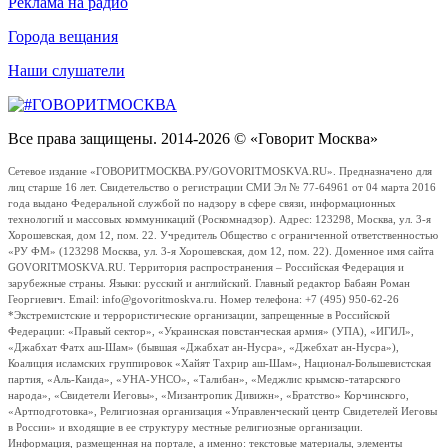
Реклама на радио
Города вещания
Наши слушатели
Все права защищены. 2014-2026 © «Говорит Москва»
Сетевое издание «ГОВОРИТМОСКВА.РУ/GOVORITMOSKVA.RU». Предназначено для
лиц старше 16 лет. Свидетельство о регистрации СМИ Эл № 77-64961 от 04 марта 2016
года выдано Федеральной службой по надзору в сфере связи, информационных
технологий и массовых коммуникаций (Роскомнадзор). Адрес: 123298, Москва, ул. 3-я
Хорошевская, дом 12, пом. 22. Учредитель Общество с ограниченной ответственностью
«РУ ФМ» (123298 Москва, ул. 3-я Хорошевская, дом 12, пом. 22). Доменное имя сайта
GOVORITMOSKVA.RU. Территория распространения – Российская Федерация и
зарубежные страны. Языки: русский и английский. Главный редактор Бабаян Роман
Георгиевич. Email: info@govoritmoskva.ru. Номер телефона: +7 (495) 950-62-26
*Экстремистские и террористические организации, запрещенные в Российской
Федерации: «Правый сектор», «Украинская повстанческая армия» (УПА), «ИГИЛ»,
«Джабхат Фатх аш-Шам» (бывшая «Джабхат ан-Нусра», «Джебхат ан-Нусра»),
Коалиция исламских группировок «Хайят Тахрир аш-Шам», Национал-Большевистская
партия, «Аль-Каида», «УНА-УНСО», «Талибан», «Меджлис крымско-татарского
народа», «Свидетели Иеговы», «Мизантропик Дивижн», «Братство» Корчинского,
«Артподготовка», Религиозная организация «Управленческий центр Свидетелей Иеговы
в России» и входящие в ее структуру местные религиозные организации.
Информация, размещенная на портале, а именно: текстовые материалы, элементы