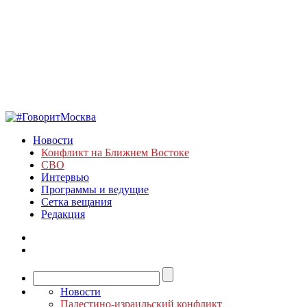
Новости
Конфликт на Ближнем Востоке
СВО
Интервью
Программы и ведущие
Сетка вещания
Редакция
Новости
Палестино-израильский конфликт