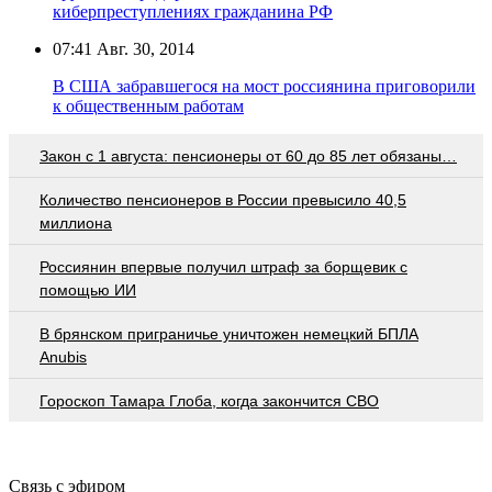
киберпреступлениях гражданина РФ
07:41
Авг. 30, 2014
В США забравшегося на мост россиянина приговорили
к общественным работам
Закон с 1 августа: пенсионеры от 60 до 85 лет обязаны…
Количество пенсионеров в России превысило 40,5
миллиона
Россиянин впервые получил штраф за борщевик с
помощью ИИ
В брянском приграничье уничтожен немецкий БПЛА
Anubis
Гороскоп Тамара Глоба, когда закончится СВО
Связь с эфиром