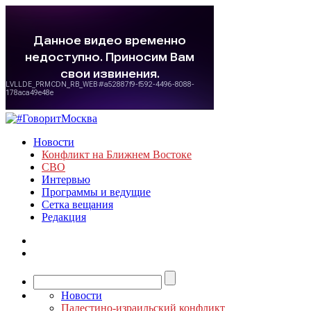
Новости
Конфликт на Ближнем Востоке
СВО
Интервью
Программы и ведущие
Сетка вещания
Редакция
Новости
Палестино-израильский конфликт