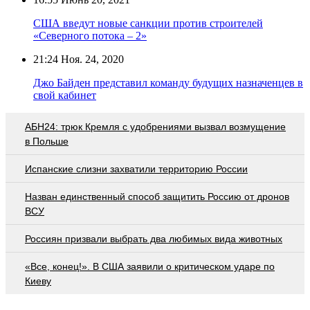
США введут новые санкции против строителей
«Северного потока – 2»
21:24
Ноя. 24, 2020
Джо Байден представил команду будущих назначенцев в
свой кабинет
АБН24: трюк Кремля с удобрениями вызвал возмущение
в Польше
Испанские слизни захватили территорию России
Назван единственный способ защитить Россию от дронов
ВСУ
Россиян призвали выбрать два любимых вида животных
«Все, конец!». В США заявили о критическом ударе по
Киеву