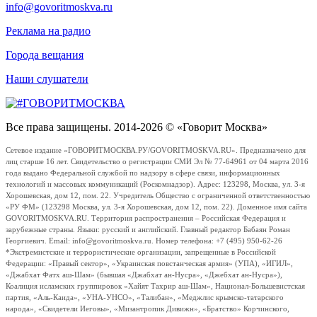
info@govoritmoskva.ru
Реклама на радио
Города вещания
Наши слушатели
Все права защищены. 2014-2026 © «Говорит Москва»
Сетевое издание «ГОВОРИТМОСКВА.РУ/GOVORITMOSKVA.RU». Предназначено для
лиц старше 16 лет. Свидетельство о регистрации СМИ Эл № 77-64961 от 04 марта 2016
года выдано Федеральной службой по надзору в сфере связи, информационных
технологий и массовых коммуникаций (Роскомнадзор). Адрес: 123298, Москва, ул. 3-я
Хорошевская, дом 12, пом. 22. Учредитель Общество с ограниченной ответственностью
«РУ ФМ» (123298 Москва, ул. 3-я Хорошевская, дом 12, пом. 22). Доменное имя сайта
GOVORITMOSKVA.RU. Территория распространения – Российская Федерация и
зарубежные страны. Языки: русский и английский. Главный редактор Бабаян Роман
Георгиевич. Email: info@govoritmoskva.ru. Номер телефона: +7 (495) 950-62-26
*Экстремистские и террористические организации, запрещенные в Российской
Федерации: «Правый сектор», «Украинская повстанческая армия» (УПА), «ИГИЛ»,
«Джабхат Фатх аш-Шам» (бывшая «Джабхат ан-Нусра», «Джебхат ан-Нусра»),
Коалиция исламских группировок «Хайят Тахрир аш-Шам», Национал-Большевистская
партия, «Аль-Каида», «УНА-УНСО», «Талибан», «Меджлис крымско-татарского
народа», «Свидетели Иеговы», «Мизантропик Дивижн», «Братство» Корчинского,