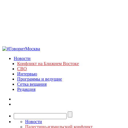
Новости
Конфликт на Ближнем Востоке
СВО
Интервью
Программы и ведущие
Сетка вещания
Редакция
Новости
Палестино-израильский конфликт