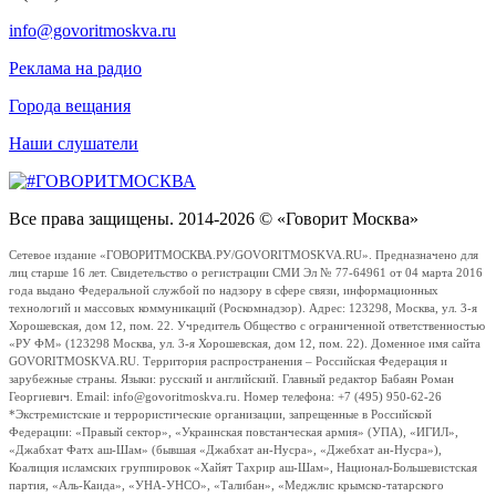
info@govoritmoskva.ru
Реклама на радио
Города вещания
Наши слушатели
Все права защищены. 2014-2026 © «Говорит Москва»
Сетевое издание «ГОВОРИТМОСКВА.РУ/GOVORITMOSKVA.RU». Предназначено для
лиц старше 16 лет. Свидетельство о регистрации СМИ Эл № 77-64961 от 04 марта 2016
года выдано Федеральной службой по надзору в сфере связи, информационных
технологий и массовых коммуникаций (Роскомнадзор). Адрес: 123298, Москва, ул. 3-я
Хорошевская, дом 12, пом. 22. Учредитель Общество с ограниченной ответственностью
«РУ ФМ» (123298 Москва, ул. 3-я Хорошевская, дом 12, пом. 22). Доменное имя сайта
GOVORITMOSKVA.RU. Территория распространения – Российская Федерация и
зарубежные страны. Языки: русский и английский. Главный редактор Бабаян Роман
Георгиевич. Email: info@govoritmoskva.ru. Номер телефона: +7 (495) 950-62-26
*Экстремистские и террористические организации, запрещенные в Российской
Федерации: «Правый сектор», «Украинская повстанческая армия» (УПА), «ИГИЛ»,
«Джабхат Фатх аш-Шам» (бывшая «Джабхат ан-Нусра», «Джебхат ан-Нусра»),
Коалиция исламских группировок «Хайят Тахрир аш-Шам», Национал-Большевистская
партия, «Аль-Каида», «УНА-УНСО», «Талибан», «Меджлис крымско-татарского