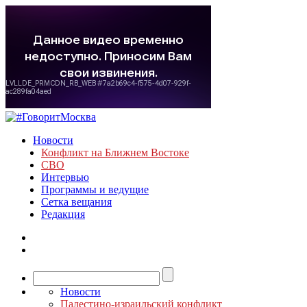
Новости
Конфликт на Ближнем Востоке
СВО
Интервью
Программы и ведущие
Сетка вещания
Редакция
Новости
Палестино-израильский конфликт