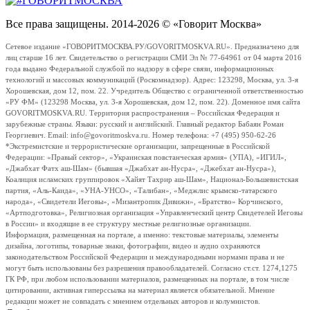
Все права защищены. 2014-2026 © «Говорит Москва»
Сетевое издание «ГОВОРИТМОСКВА.РУ/GOVORITMOSKVA.RU». Предназначено для
лиц старше 16 лет. Свидетельство о регистрации СМИ Эл № 77-64961 от 04 марта 2016
года выдано Федеральной службой по надзору в сфере связи, информационных
технологий и массовых коммуникаций (Роскомнадзор). Адрес: 123298, Москва, ул. 3-я
Хорошевская, дом 12, пом. 22. Учредитель Общество с ограниченной ответственностью
«РУ ФМ» (123298 Москва, ул. 3-я Хорошевская, дом 12, пом. 22). Доменное имя сайта
GOVORITMOSKVA.RU. Территория распространения – Российская Федерация и
зарубежные страны. Языки: русский и английский. Главный редактор Бабаян Роман
Георгиевич. Email: info@govoritmoskva.ru. Номер телефона: +7 (495) 950-62-26
*Экстремистские и террористические организации, запрещенные в Российской
Федерации: «Правый сектор», «Украинская повстанческая армия» (УПА), «ИГИЛ»,
«Джабхат Фатх аш-Шам» (бывшая «Джабхат ан-Нусра», «Джебхат ан-Нусра»),
Коалиция исламских группировок «Хайят Тахрир аш-Шам», Национал-Большевистская
партия, «Аль-Каида», «УНА-УНСО», «Талибан», «Меджлис крымско-татарского
народа», «Свидетели Иеговы», «Мизантропик Дивижн», «Братство» Корчинского,
«Артподготовка», Религиозная организация «Управленческий центр Свидетелей Иеговы
в России» и входящие в ее структуру местные религиозные организации.
Информация, размещенная на портале, а именно: текстовые материалы, элементы
дизайна, логотипы, товарные знаки, фотографии, видео и аудио охраняются
законодательством Российской Федерации и международными нормами права и не
могут быть использованы без разрешения правообладателей. Согласно ст.ст. 1274,1275
ГК РФ, при любом использовании материалов, размещенных на портале, в том числе
цитировании, активная гиперссылка на материал является обязательной. Мнение
редакции может не совпадать с мнением отдельных авторов и колумнистов.