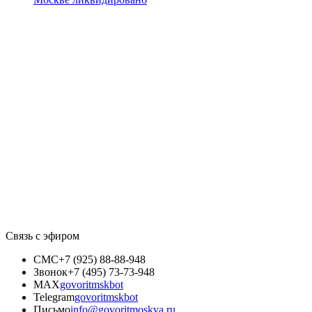
Связь с эфиром
СМС
+7 (925) 88-88-948
Звонок
+7 (495) 73-73-948
MAX
govoritmskbot
Telegram
govoritmskbot
Письмо
info@govoritmoskva.ru