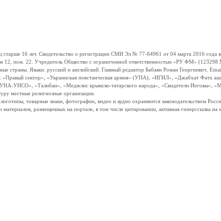
ше 16 лет. Свидетельство о регистрации СМИ Эл № 77-64961 от 04 марта 2016 года вы
ом 12, пом. 22. Учредитель Общество с ограниченной ответственностью «РУ ФМ» (123298 Мо
траны. Языки: русский и английский. Главный редактор Бабаян Роман Георгиевич. Email:
и: «Правый сектор», «Украинская повстанческая армия» (УПА), «ИГИЛ», «Джабхат Фатх а
«УНА-УНСО», «Талибан», «Меджлис крымско-татарского народа», «Свидетели Иеговы», «М
туру местные религиозные организации.
, логотипы, товарные знаки, фотографии, видео и аудио охраняются законодательством Ро
и материалов, размещенных на портале, в том числе цитировании, активная гиперссылка на 