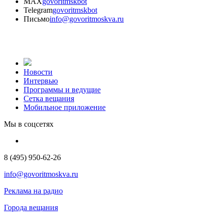
MAX
govoritmskbot
Telegram
govoritmskbot
Письмо
info@govoritmoskva.ru
Новости
Интервью
Программы и ведущие
Сетка вещания
Мобильное приложение
Мы в соцсетях
8 (495) 950-62-26
info@govoritmoskva.ru
Реклама на радио
Города вещания