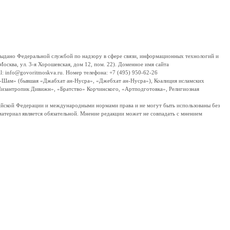
дано Федеральной службой по надзору в сфере связи, информационных технологий и
сква, ул. 3-я Хорошевская, дом 12, пом. 22). Доменное имя сайта
 info@govoritmoskva.ru. Номер телефона: +7 (495) 950-62-26
ш-Шам» (бывшая «Джабхат ан-Нусра», «Джебхат ан-Нусра»), Коалиция исламских
изантропик Дивижн», «Братство» Корчинского, «Артподготовка», Религиозная
ссийской Федерации и международными нормами права и не могут быть использованы без
материал является обязательной. Мнение редакции может не совпадать с мнением