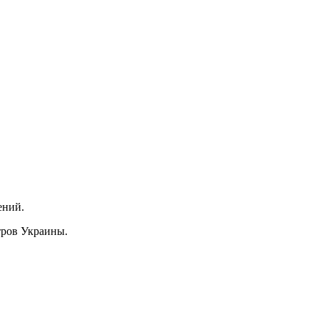
ений.
тров Украины.