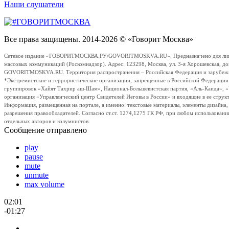
Наши слушатели
Все права защищены. 2014-2026 © «Говорит Москва»
Сетевое издание «ГОВОРИТМОСКВА.РУ/GOVORITMOSKVA.RU». Предназначено для лиц стар
массовых коммуникаций (Роскомнадзор). Адрес: 123298, Москва, ул. 3-я Хорошевская, д
GOVORITMOSKVA.RU. Территория распространения – Российская Федерация и зарубежные с
*Экстремистские и террористические организации, запрещенные в Российской Федераци
группировок «Хайят Тахрир аш-Шам», Национал-Большевистская партия, «Аль-Каида», 
организация «Управленческий центр Свидетелей Иеговы в России» и входящие в ее струк
Информация, размещенная на портале, а именно: текстовые материалы, элементы дизайна
разрешения правообладателей. Согласно ст.ст. 1274,1275 ГК РФ, при любом использовани
отдельных авторов и колумнистов.
Сообщение отправлено
play
pause
mute
unmute
max volume
02:01
-01:27