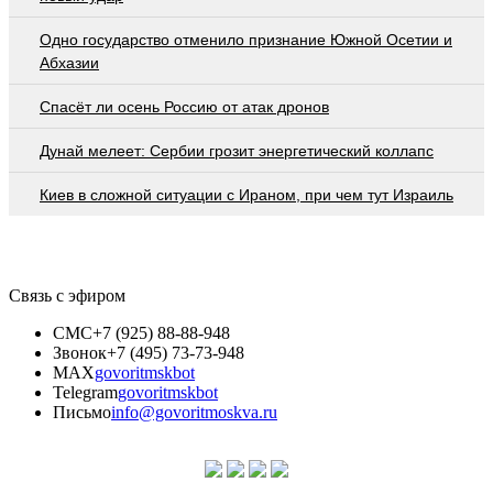
Одно государство отменило признание Южной Осетии и
Абхазии
Спасёт ли осень Россию от атак дронов
Дунай мелеет: Сербии грозит энергетический коллапс
Киев в сложной ситуации с Ираном, при чем тут Израиль
Связь с эфиром
СМС
+7 (925) 88-88-948
Звонок
+7 (495) 73-73-948
MAX
govoritmskbot
Telegram
govoritmskbot
Письмо
info@govoritmoskva.ru