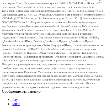
лиц старше 16 лет. Свидетельство о регистрации СМИ Эл № 77-64961 от 04 марта 2016
года выдано Федеральной службой по надзору в сфере связи, информационных
технологий и массовых коммуникаций (Роскомнадзор). Адрес: 123298, Москва, ул. 3-я
Хорошевская, дом 12, пом. 22. Учредитель Общество с ограниченной ответственностью
«РУ ФМ» (123298 Москва, ул. 3-я Хорошевская, дом 12, пом. 22). Доменное имя сайта
GOVORITMOSKVA.RU. Территория распространения – Российская Федерация и
зарубежные страны. Языки: русский и английский. Главный редактор Бабаян Роман
Георгиевич. Email: info@govoritmoskva.ru. Номер телефона: +7 (495) 950-62-26
*Экстремистские и террористические организации, запрещенные в Российской
Федерации: «Правый сектор», «Украинская повстанческая армия» (УПА), «ИГИЛ»,
«Джабхат Фатх аш-Шам» (бывшая «Джабхат ан-Нусра», «Джебхат ан-Нусра»),
Коалиция исламских группировок «Хайят Тахрир аш-Шам», Национал-Большевистская
партия, «Аль-Каида», «УНА-УНСО», «Талибан», «Меджлис крымско-татарского
народа», «Свидетели Иеговы», «Мизантропик Дивижн», «Братство» Корчинского,
«Артподготовка», Религиозная организация «Управленческий центр Свидетелей Иеговы
в России» и входящие в ее структуру местные религиозные организации.
Информация, размещенная на портале, а именно: текстовые материалы, элементы
дизайна, логотипы, товарные знаки, фотографии, видео и аудио охраняются
законодательством Российской Федерации и международными нормами права и не
могут быть использованы без разрешения правообладателей. Согласно ст.ст. 1274,1275
ГК РФ, при любом использовании материалов, размещенных на портале, в том числе
цитировании, активная гиперссылка на материал является обязательной. Мнение
редакции может не совпадать с мнением отдельных авторов и колумнистов.
Сообщение отправлено
play
pause