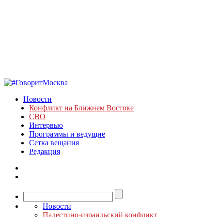
Новости
Конфликт на Ближнем Востоке
СВО
Интервью
Программы и ведущие
Сетка вещания
Редакция
Новости
Палестино-израильский конфликт