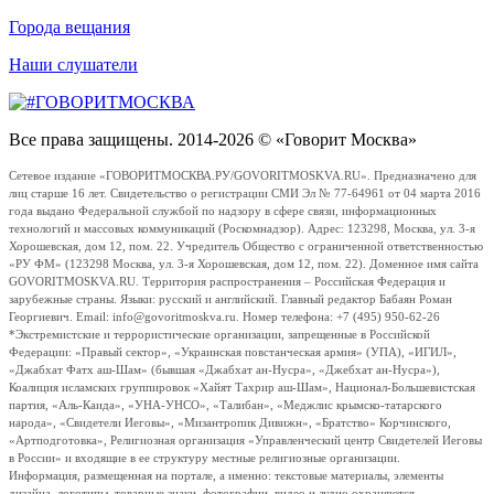
Города вещания
Наши слушатели
Все права защищены. 2014-2026 © «Говорит Москва»
Сетевое издание «ГОВОРИТМОСКВА.РУ/GOVORITMOSKVA.RU». Предназначено для
лиц старше 16 лет. Свидетельство о регистрации СМИ Эл № 77-64961 от 04 марта 2016
года выдано Федеральной службой по надзору в сфере связи, информационных
технологий и массовых коммуникаций (Роскомнадзор). Адрес: 123298, Москва, ул. 3-я
Хорошевская, дом 12, пом. 22. Учредитель Общество с ограниченной ответственностью
«РУ ФМ» (123298 Москва, ул. 3-я Хорошевская, дом 12, пом. 22). Доменное имя сайта
GOVORITMOSKVA.RU. Территория распространения – Российская Федерация и
зарубежные страны. Языки: русский и английский. Главный редактор Бабаян Роман
Георгиевич. Email: info@govoritmoskva.ru. Номер телефона: +7 (495) 950-62-26
*Экстремистские и террористические организации, запрещенные в Российской
Федерации: «Правый сектор», «Украинская повстанческая армия» (УПА), «ИГИЛ»,
«Джабхат Фатх аш-Шам» (бывшая «Джабхат ан-Нусра», «Джебхат ан-Нусра»),
Коалиция исламских группировок «Хайят Тахрир аш-Шам», Национал-Большевистская
партия, «Аль-Каида», «УНА-УНСО», «Талибан», «Меджлис крымско-татарского
народа», «Свидетели Иеговы», «Мизантропик Дивижн», «Братство» Корчинского,
«Артподготовка», Религиозная организация «Управленческий центр Свидетелей Иеговы
в России» и входящие в ее структуру местные религиозные организации.
Информация, размещенная на портале, а именно: текстовые материалы, элементы
дизайна, логотипы, товарные знаки, фотографии, видео и аудио охраняются