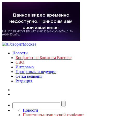
Новости
Конфликт на Ближнем Востоке
СВО
Интервью
Программы и ведущие
Сетка вещания
Редакция
Новости
Палестино-израильский конфликт