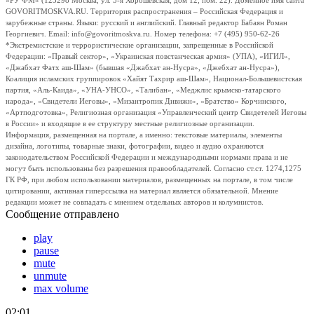
«РУ ФМ» (123298 Москва, ул. 3-я Хорошевская, дом 12, пом. 22). Доменное имя сайта
GOVORITMOSKVA.RU. Территория распространения – Российская Федерация и
зарубежные страны. Языки: русский и английский. Главный редактор Бабаян Роман
Георгиевич. Email: info@govoritmoskva.ru. Номер телефона: +7 (495) 950-62-26
*Экстремистские и террористические организации, запрещенные в Российской
Федерации: «Правый сектор», «Украинская повстанческая армия» (УПА), «ИГИЛ»,
«Джабхат Фатх аш-Шам» (бывшая «Джабхат ан-Нусра», «Джебхат ан-Нусра»),
Коалиция исламских группировок «Хайят Тахрир аш-Шам», Национал-Большевистская
партия, «Аль-Каида», «УНА-УНСО», «Талибан», «Меджлис крымско-татарского
народа», «Свидетели Иеговы», «Мизантропик Дивижн», «Братство» Корчинского,
«Артподготовка», Религиозная организация «Управленческий центр Свидетелей Иеговы
в России» и входящие в ее структуру местные религиозные организации.
Информация, размещенная на портале, а именно: текстовые материалы, элементы
дизайна, логотипы, товарные знаки, фотографии, видео и аудио охраняются
законодательством Российской Федерации и международными нормами права и не
могут быть использованы без разрешения правообладателей. Согласно ст.ст. 1274,1275
ГК РФ, при любом использовании материалов, размещенных на портале, в том числе
цитировании, активная гиперссылка на материал является обязательной. Мнение
редакции может не совпадать с мнением отдельных авторов и колумнистов.
Сообщение отправлено
play
pause
mute
unmute
max volume
02:01