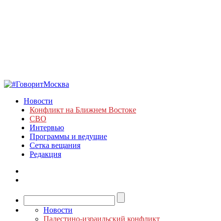
Новости
Конфликт на Ближнем Востоке
СВО
Интервью
Программы и ведущие
Сетка вещания
Редакция
Новости
Палестино-израильский конфликт