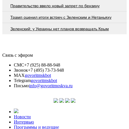
Правительство ввело новый запрет по бензину
Трамп оценил итоги встреч с Зеленским и Нетаньяху
Зеленский: у Украины нет планов возвращать Крым
Связь с эфиром
СМС
+7 (925) 88-88-948
Звонок
+7 (495) 73-73-948
MAX
govoritmskbot
Telegram
govoritmskbot
Письмо
info@govoritmoskva.ru
Новости
Интервью
Программы и ведущие