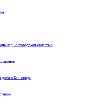
нка
на над Белгородской областью
х дронов
 дома в Белгороде
отнике