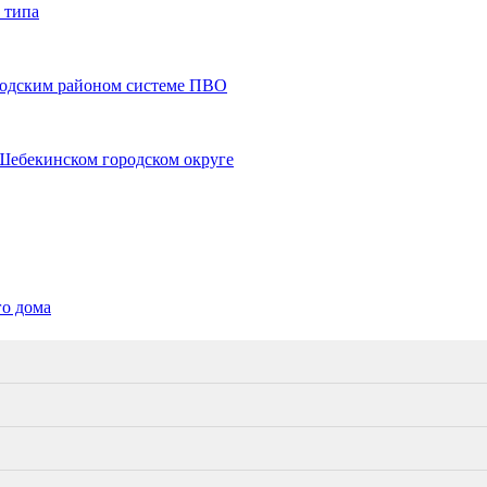
 типа
ородским районом системе ПВО
 Шебекинском городском округе
го дома