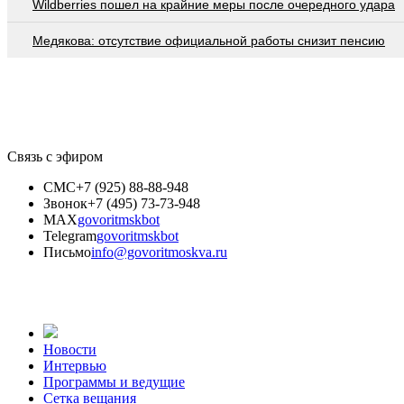
Wildberries пошел на крайние меры после очередного удара
Медякова: отсутствие официальной работы снизит пенсию
Связь с эфиром
СМС
+7 (925) 88-88-948
Звонок
+7 (495) 73-73-948
MAX
govoritmskbot
Telegram
govoritmskbot
Письмо
info@govoritmoskva.ru
Новости
Интервью
Программы и ведущие
Сетка вещания