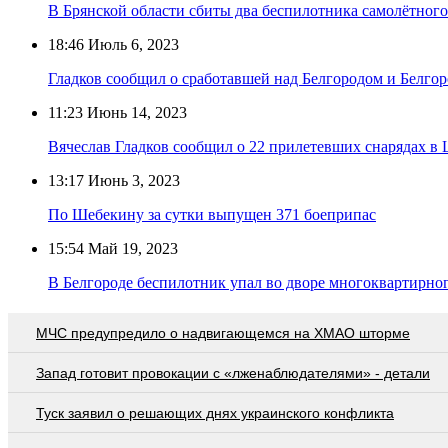
В Брянской области сбиты два беспилотника самолётного
18:46
Июль 6, 2023
Гладков сообщил о сработавшей над Белгородом и Белг
11:23
Июнь 14, 2023
Вячеслав Гладков сообщил о 22 прилетевших снарядах в
13:17
Июнь 3, 2023
По Шебекину за сутки выпущен 371 боеприпас
15:54
Май 19, 2023
В Белгороде беспилотник упал во дворе многоквартирно
МЧС предупредило о надвигающемся на ХМАО шторме
Запад готовит провокации с «лженаблюдателями» - детали
Туск заявил о решающих днях украинского конфликта