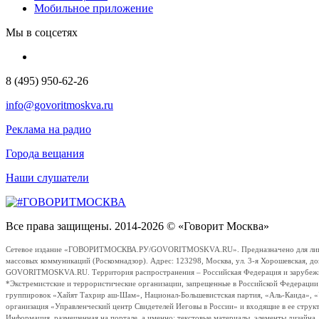
Мобильное приложение
Мы в соцсетях
8 (495) 950-62-26
info@govoritmoskva.ru
Реклама на радио
Города вещания
Наши слушатели
Все права защищены. 2014-2026 © «Говорит Москва»
Сетевое издание «ГОВОРИТМОСКВА.РУ/GOVORITMOSKVA.RU». Предназначено для лиц стар
массовых коммуникаций (Роскомнадзор). Адрес: 123298, Москва, ул. 3-я Хорошевская, д
GOVORITMOSKVA.RU. Территория распространения – Российская Федерация и зарубежные с
*Экстремистские и террористические организации, запрещенные в Российской Федераци
группировок «Хайят Тахрир аш-Шам», Национал-Большевистская партия, «Аль-Каида», 
организация «Управленческий центр Свидетелей Иеговы в России» и входящие в ее струк
Информация, размещенная на портале, а именно: текстовые материалы, элементы дизайна