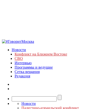
Новости
Конфликт на Ближнем Востоке
СВО
Интервью
Программы и ведущие
Сетка вещания
Редакция
Новости
Палестино-израильский конфликт