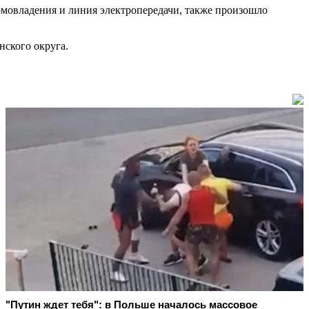
омовладения и линия электропередачи, также произошло
нского округа.
"Путин ждет тебя": в Польше началось массовое