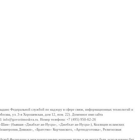
дано Федеральной службой по надзору в сфере связи, информационных технологий и
сква, ул. 3-я Хорошевская, дом 12, пом. 22). Доменное имя сайта
 info@govoritmoskva.ru. Номер телефона: +7 (495) 950-62-26
ш-Шам» (бывшая «Джабхат ан-Нусра», «Джебхат ан-Нусра»), Коалиция исламских
изантропик Дивижн», «Братство» Корчинского, «Артподготовка», Религиозная
ссийской Федерации и международными нормами права и не могут быть использованы без