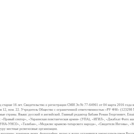
ше 16 лет. Свидетельство о регистрации СМИ Эл № 77-64961 от 04 марта 2016 года вы
ом 12, пом. 22. Учредитель Общество с ограниченной ответственностью «РУ ФМ» (123298 Мо
траны. Языки: русский и английский. Главный редактор Бабаян Роман Георгиевич. Email:
и: «Правый сектор», «Украинская повстанческая армия» (УПА), «ИГИЛ», «Джабхат Фатх а
«УНА-УНСО», «Талибан», «Меджлис крымско-татарского народа», «Свидетели Иеговы», «М
туру местные религиозные организации.
, логотипы, товарные знаки, фотографии, видео и аудио охраняются законодательством Ро