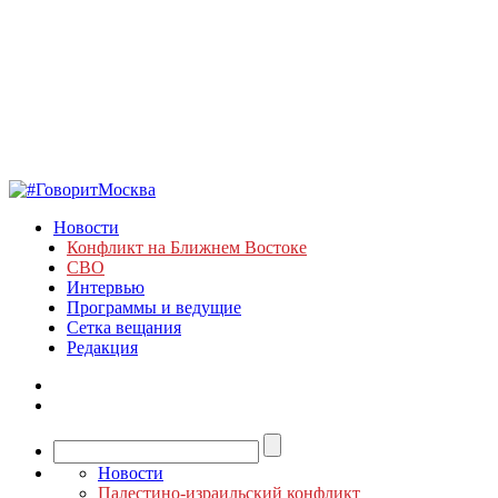
Новости
Конфликт на Ближнем Востоке
СВО
Интервью
Программы и ведущие
Сетка вещания
Редакция
Новости
Палестино-израильский конфликт