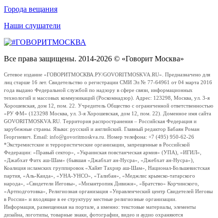
Города вещания
Наши слушатели
Все права защищены. 2014-2026 © «Говорит Москва»
Сетевое издание «ГОВОРИТМОСКВА.РУ/GOVORITMOSKVA.RU». Предназначено для
лиц старше 16 лет. Свидетельство о регистрации СМИ Эл № 77-64961 от 04 марта 2016
года выдано Федеральной службой по надзору в сфере связи, информационных
технологий и массовых коммуникаций (Роскомнадзор). Адрес: 123298, Москва, ул. 3-я
Хорошевская, дом 12, пом. 22. Учредитель Общество с ограниченной ответственностью
«РУ ФМ» (123298 Москва, ул. 3-я Хорошевская, дом 12, пом. 22). Доменное имя сайта
GOVORITMOSKVA.RU. Территория распространения – Российская Федерация и
зарубежные страны. Языки: русский и английский. Главный редактор Бабаян Роман
Георгиевич. Email: info@govoritmoskva.ru. Номер телефона: +7 (495) 950-62-26
*Экстремистские и террористические организации, запрещенные в Российской
Федерации: «Правый сектор», «Украинская повстанческая армия» (УПА), «ИГИЛ»,
«Джабхат Фатх аш-Шам» (бывшая «Джабхат ан-Нусра», «Джебхат ан-Нусра»),
Коалиция исламских группировок «Хайят Тахрир аш-Шам», Национал-Большевистская
партия, «Аль-Каида», «УНА-УНСО», «Талибан», «Меджлис крымско-татарского
народа», «Свидетели Иеговы», «Мизантропик Дивижн», «Братство» Корчинского,
«Артподготовка», Религиозная организация «Управленческий центр Свидетелей Иеговы
в России» и входящие в ее структуру местные религиозные организации.
Информация, размещенная на портале, а именно: текстовые материалы, элементы
дизайна, логотипы, товарные знаки, фотографии, видео и аудио охраняются