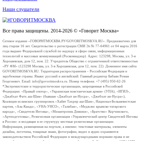
Наши слушатели
Все права защищены. 2014-2026 © «Говорит Москва»
Сетевое издание «ГОВОРИТМОСКВА.РУ/GOVORITMOSKVA.RU». Предназначено для
лиц старше 16 лет. Свидетельство о регистрации СМИ Эл № 77-64961 от 04 марта 2016
года выдано Федеральной службой по надзору в сфере связи, информационных
технологий и массовых коммуникаций (Роскомнадзор). Адрес: 123298, Москва, ул. 3-я
Хорошевская, дом 12, пом. 22. Учредитель Общество с ограниченной ответственностью
«РУ ФМ» (123298 Москва, ул. 3-я Хорошевская, дом 12, пом. 22). Доменное имя сайта
GOVORITMOSKVA.RU. Территория распространения – Российская Федерация и
зарубежные страны. Языки: русский и английский. Главный редактор Бабаян Роман
Георгиевич. Email: info@govoritmoskva.ru. Номер телефона: +7 (495) 950-62-26
*Экстремистские и террористические организации, запрещенные в Российской
Федерации: «Правый сектор», «Украинская повстанческая армия» (УПА), «ИГИЛ»,
«Джабхат Фатх аш-Шам» (бывшая «Джабхат ан-Нусра», «Джебхат ан-Нусра»),
Коалиция исламских группировок «Хайят Тахрир аш-Шам», Национал-Большевистская
партия, «Аль-Каида», «УНА-УНСО», «Талибан», «Меджлис крымско-татарского
народа», «Свидетели Иеговы», «Мизантропик Дивижн», «Братство» Корчинского,
«Артподготовка», Религиозная организация «Управленческий центр Свидетелей Иеговы
в России» и входящие в ее структуру местные религиозные организации.
Информация, размещенная на портале, а именно: текстовые материалы, элементы
дизайна, логотипы, товарные знаки, фотографии, видео и аудио охраняются
законодательством Российской Федерации и международными нормами права и не