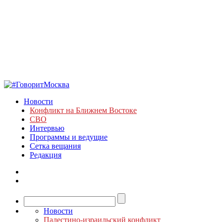
Новости
Конфликт на Ближнем Востоке
СВО
Интервью
Программы и ведущие
Сетка вещания
Редакция
Новости
Палестино-израильский конфликт