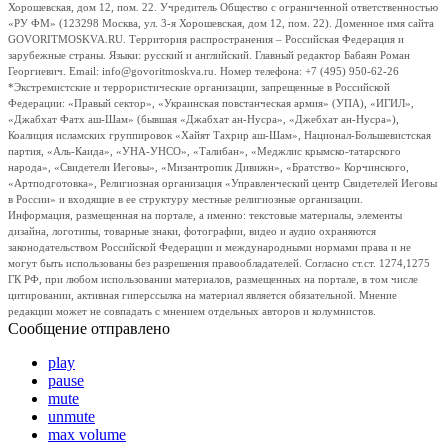
Хорошевская, дом 12, пом. 22. Учредитель Общество с ограниченной ответственностью
«РУ ФМ» (123298 Москва, ул. 3-я Хорошевская, дом 12, пом. 22). Доменное имя сайта
GOVORITMOSKVA.RU. Территория распространения – Российская Федерация и
зарубежные страны. Языки: русский и английский. Главный редактор Бабаян Роман
Георгиевич. Email: info@govoritmoskva.ru. Номер телефона: +7 (495) 950-62-26
*Экстремистские и террористические организации, запрещенные в Российской
Федерации: «Правый сектор», «Украинская повстанческая армия» (УПА), «ИГИЛ»,
«Джабхат Фатх аш-Шам» (бывшая «Джабхат ан-Нусра», «Джебхат ан-Нусра»),
Коалиция исламских группировок «Хайят Тахрир аш-Шам», Национал-Большевистская
партия, «Аль-Каида», «УНА-УНСО», «Талибан», «Меджлис крымско-татарского
народа», «Свидетели Иеговы», «Мизантропик Дивижн», «Братство» Корчинского,
«Артподготовка», Религиозная организация «Управленческий центр Свидетелей Иеговы
в России» и входящие в ее структуру местные религиозные организации.
Информация, размещенная на портале, а именно: текстовые материалы, элементы
дизайна, логотипы, товарные знаки, фотографии, видео и аудио охраняются
законодательством Российской Федерации и международными нормами права и не
могут быть использованы без разрешения правообладателей. Согласно ст.ст. 1274,1275
ГК РФ, при любом использовании материалов, размещенных на портале, в том числе
цитировании, активная гиперссылка на материал является обязательной. Мнение
редакции может не совпадать с мнением отдельных авторов и колумнистов.
Сообщение отправлено
play
pause
mute
unmute
max volume