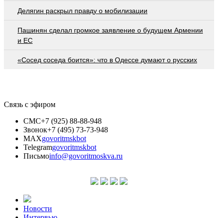
Делягин раскрыл правду о мобилизации
Пашинян сделал громкое заявление о будущем Армении
и ЕС
«Сосед соседа боится»: что в Одессе думают о русских
Связь с эфиром
СМС
+7 (925) 88-88-948
Звонок
+7 (495) 73-73-948
MAX
govoritmskbot
Telegram
govoritmskbot
Письмо
info@govoritmoskva.ru
Новости
Интервью