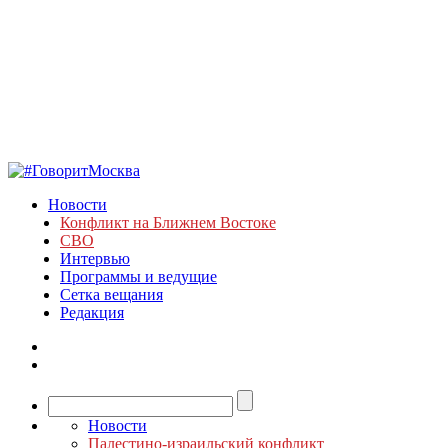
Новости
Конфликт на Ближнем Востоке
СВО
Интервью
Программы и ведущие
Сетка вещания
Редакция
Новости
Палестино-израильский конфликт