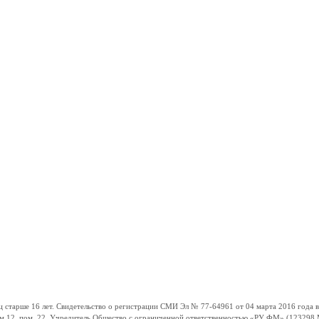
ше 16 лет. Свидетельство о регистрации СМИ Эл № 77-64961 от 04 марта 2016 года вы
ом 12, пом. 22. Учредитель Общество с ограниченной ответственностью «РУ ФМ» (123298 Мо