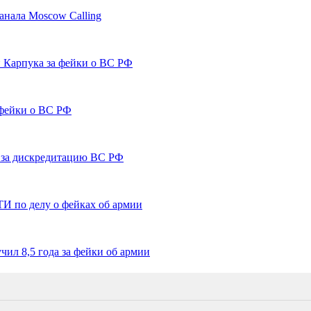
канала Moscow Calling
и Карпука за фейки о ВС РФ
 фейки о ВС РФ
й за дискредитацию ВС РФ
ТИ по делу о фейках об армии
ил 8,5 года за фейки об армии