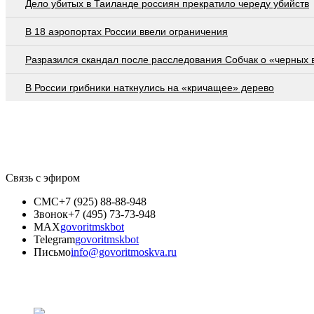
Дело убитых в Таиланде россиян прекратило череду убийств
В 18 аэропортах России ввели ограничения
Разразился скандал после расследования Собчак о «черных 
В России грибники наткнулись на «кричащее» дерево
Связь с эфиром
СМС
+7 (925) 88-88-948
Звонок
+7 (495) 73-73-948
MAX
govoritmskbot
Telegram
govoritmskbot
Письмо
info@govoritmoskva.ru