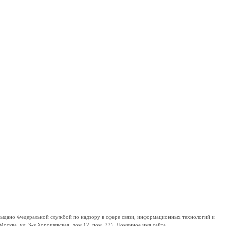
дано Федеральной службой по надзору в сфере связи, информационных технологий и
сква, ул. 3-я Хорошевская, дом 12, пом. 22). Доменное имя сайта