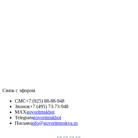
Связь с эфиром
СМС
+7 (925) 88-88-948
Звонок
+7 (495) 73-73-948
MAX
govoritmskbot
Telegram
govoritmskbot
Письмо
info@govoritmoskva.ru