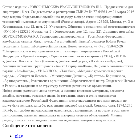
Сетевое издание «ГОВОРИТМОСКВА.РУ/GOVORITMOSKVA.RU». Предназначено для
лиц старше 16 лет. Свидетельство о регистрации СМИ Эл № 77-64961 от 04 марта 2016
года выдано Федеральной службой по надзору в сфере связи, информационных
технологий и массовых коммуникаций (Роскомнадзор). Адрес: 123298, Москва, ул. 3-я
Хорошевская, дом 12, пом. 22. Учредитель Общество с ограниченной ответственностью
«РУ ФМ» (123298 Москва, ул. 3-я Хорошевская, дом 12, пом. 22). Доменное имя сайта
GOVORITMOSKVA.RU. Территория распространения – Российская Федерация и
зарубежные страны. Языки: русский и английский. Главный редактор Бабаян Роман
Георгиевич. Email: info@govoritmoskva.ru. Номер телефона: +7 (495) 950-62-26
*Экстремистские и террористические организации, запрещенные в Российской
Федерации: «Правый сектор», «Украинская повстанческая армия» (УПА), «ИГИЛ»,
«Джабхат Фатх аш-Шам» (бывшая «Джабхат ан-Нусра», «Джебхат ан-Нусра»),
Коалиция исламских группировок «Хайят Тахрир аш-Шам», Национал-Большевистская
партия, «Аль-Каида», «УНА-УНСО», «Талибан», «Меджлис крымско-татарского
народа», «Свидетели Иеговы», «Мизантропик Дивижн», «Братство» Корчинского,
«Артподготовка», Религиозная организация «Управленческий центр Свидетелей Иеговы
в России» и входящие в ее структуру местные религиозные организации.
Информация, размещенная на портале, а именно: текстовые материалы, элементы
дизайна, логотипы, товарные знаки, фотографии, видео и аудио охраняются
законодательством Российской Федерации и международными нормами права и не
могут быть использованы без разрешения правообладателей. Согласно ст.ст. 1274,1275
ГК РФ, при любом использовании материалов, размещенных на портале, в том числе
цитировании, активная гиперссылка на материал является обязательной. Мнение
редакции может не совпадать с мнением отдельных авторов и колумнистов.
Сообщение отправлено
play