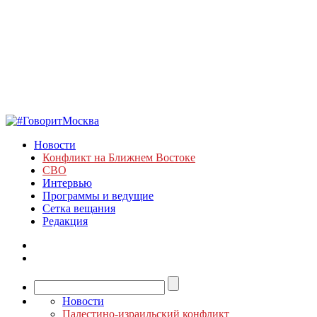
Новости
Конфликт на Ближнем Востоке
СВО
Интервью
Программы и ведущие
Сетка вещания
Редакция
Новости
Палестино-израильский конфликт