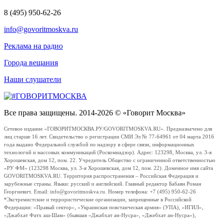
8 (495) 950-62-26
info@govoritmoskva.ru
Реклама на радио
Города вещания
Наши слушатели
Все права защищены. 2014-2026 © «Говорит Москва»
Сетевое издание «ГОВОРИТМОСКВА.РУ/GOVORITMOSKVA.RU». Предназначено для
лиц старше 16 лет. Свидетельство о регистрации СМИ Эл № 77-64961 от 04 марта 2016
года выдано Федеральной службой по надзору в сфере связи, информационных
технологий и массовых коммуникаций (Роскомнадзор). Адрес: 123298, Москва, ул. 3-я
Хорошевская, дом 12, пом. 22. Учредитель Общество с ограниченной ответственностью
«РУ ФМ» (123298 Москва, ул. 3-я Хорошевская, дом 12, пом. 22). Доменное имя сайта
GOVORITMOSKVA.RU. Территория распространения – Российская Федерация и
зарубежные страны. Языки: русский и английский. Главный редактор Бабаян Роман
Георгиевич. Email: info@govoritmoskva.ru. Номер телефона: +7 (495) 950-62-26
*Экстремистские и террористические организации, запрещенные в Российской
Федерации: «Правый сектор», «Украинская повстанческая армия» (УПА), «ИГИЛ»,
«Джабхат Фатх аш-Шам» (бывшая «Джабхат ан-Нусра», «Джебхат ан-Нусра»),