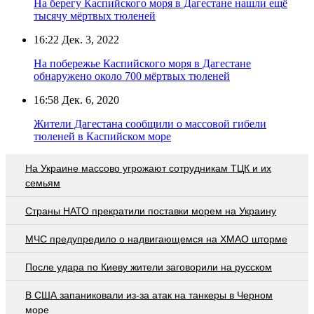
На берегу Каспийского моря в Дагестане нашли ещё
тысячу мёртвых тюленей
16:22
Дек. 3, 2022
На побережье Каспийского моря в Дагестане
обнаружено около 700 мёртвых тюленей
16:58
Дек. 6, 2020
Жители Дагестана сообщили о массовой гибели
тюленей в Каспийском море
На Украине массово угрожают сотрудникам ТЦК и их
семьям
Страны НАТО прекратили поставки морем на Украину
МЧС предупредило о надвигающемся на ХМАО шторме
После удара по Киеву жители заговорили на русском
В США запаниковали из-за атак на танкеры в Черном
море