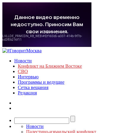
Новости
Конфликт на Ближнем Востоке
СВО
Интервью
Программы и ведущие
Сетка вещания
Редакция
Новости
Палестино-израильский конфликт