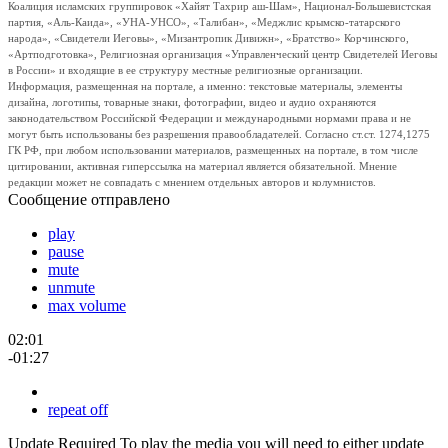
Коалиция исламских группировок «Хайят Тахрир аш-Шам», Национал-Большевистская
партия, «Аль-Каида», «УНА-УНСО», «Талибан», «Меджлис крымско-татарского
народа», «Свидетели Иеговы», «Мизантропик Дивижн», «Братство» Корчинского,
«Артподготовка», Религиозная организация «Управленческий центр Свидетелей Иеговы
в России» и входящие в ее структуру местные религиозные организации.
Информация, размещенная на портале, а именно: текстовые материалы, элементы
дизайна, логотипы, товарные знаки, фотографии, видео и аудио охраняются
законодательством Российской Федерации и международными нормами права и не
могут быть использованы без разрешения правообладателей. Согласно ст.ст. 1274,1275
ГК РФ, при любом использовании материалов, размещенных на портале, в том числе
цитировании, активная гиперссылка на материал является обязательной. Мнение
редакции может не совпадать с мнением отдельных авторов и колумнистов.
Сообщение отправлено
play
pause
mute
unmute
max volume
02:01
-01:27
repeat off
Update Required
To play the media you will need to either update