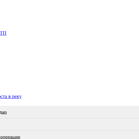
ДТП
ста в реку
дар
цоперации