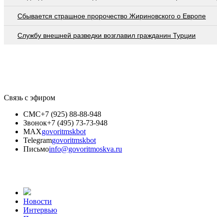
Сбывается страшное пророчество Жириновского о Европе
Службу внешней разведки возглавил гражданин Турции
Связь с эфиром
СМС
+7 (925) 88-88-948
Звонок
+7 (495) 73-73-948
MAX
govoritmskbot
Telegram
govoritmskbot
Письмо
info@govoritmoskva.ru
Новости
Интервью