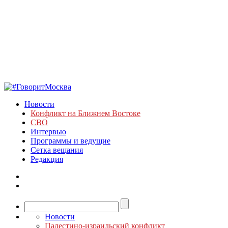
Новости
Конфликт на Ближнем Востоке
СВО
Интервью
Программы и ведущие
Сетка вещания
Редакция
Новости
Палестино-израильский конфликт