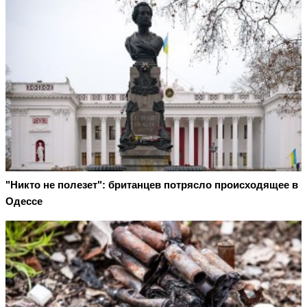
"Никто не полезет": британцев потрясло происходящее в
Одессе