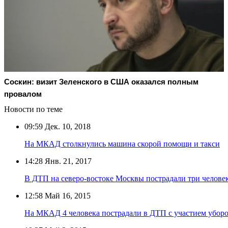
Соскин: визит Зеленского в США оказался полным
провалом
Новости по теме
09:59
Дек. 10, 2018
На МКАД столкнулись машина скорой помощи и такси
14:28
Янв. 21, 2017
В ДТП на северо-востоке Москвы пострадали три челове
12:58
Май 16, 2015
На МКАД 4 человека пострадали в ДТП с участием убо