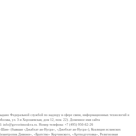
дано Федеральной службой по надзору в сфере связи, информационных технологий и
сква, ул. 3-я Хорошевская, дом 12, пом. 22). Доменное имя сайта
 info@govoritmoskva.ru. Номер телефона: +7 (495) 950-62-26
ш-Шам» (бывшая «Джабхат ан-Нусра», «Джебхат ан-Нусра»), Коалиция исламских
изантропик Дивижн», «Братство» Корчинского, «Артподготовка», Религиозная