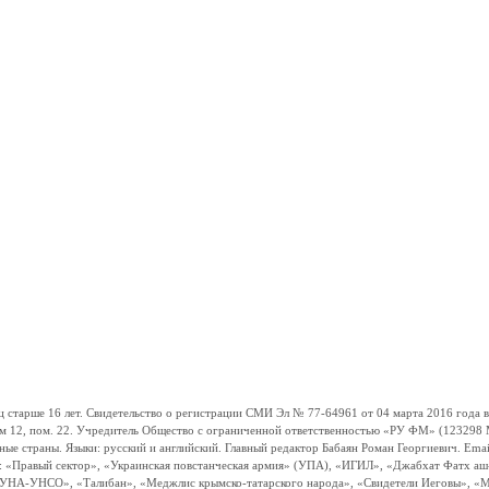
ше 16 лет. Свидетельство о регистрации СМИ Эл № 77-64961 от 04 марта 2016 года вы
ом 12, пом. 22. Учредитель Общество с ограниченной ответственностью «РУ ФМ» (123298 Мо
траны. Языки: русский и английский. Главный редактор Бабаян Роман Георгиевич. Email:
и: «Правый сектор», «Украинская повстанческая армия» (УПА), «ИГИЛ», «Джабхат Фатх а
«УНА-УНСО», «Талибан», «Меджлис крымско-татарского народа», «Свидетели Иеговы», «М