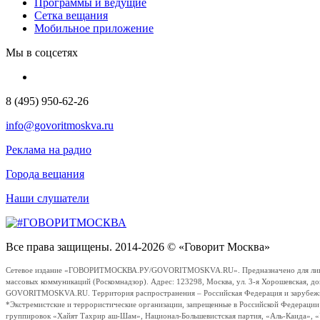
Программы и ведущие
Сетка вещания
Мобильное приложение
Мы в соцсетях
8 (495) 950-62-26
info@govoritmoskva.ru
Реклама на радио
Города вещания
Наши слушатели
Все права защищены. 2014-2026 © «Говорит Москва»
Сетевое издание «ГОВОРИТМОСКВА.РУ/GOVORITMOSKVA.RU». Предназначено для лиц стар
массовых коммуникаций (Роскомнадзор). Адрес: 123298, Москва, ул. 3-я Хорошевская, д
GOVORITMOSKVA.RU. Территория распространения – Российская Федерация и зарубежные с
*Экстремистские и террористические организации, запрещенные в Российской Федераци
группировок «Хайят Тахрир аш-Шам», Национал-Большевистская партия, «Аль-Каида», 