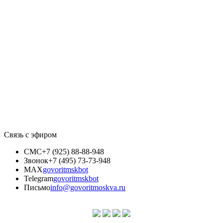
Связь с эфиром
СМС
+7 (925) 88-88-948
Звонок
+7 (495) 73-73-948
MAX
govoritmskbot
Telegram
govoritmskbot
Письмо
info@govoritmoskva.ru