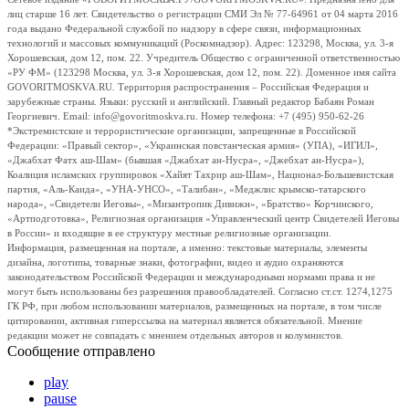
лиц старше 16 лет. Свидетельство о регистрации СМИ Эл № 77-64961 от 04 марта 2016
года выдано Федеральной службой по надзору в сфере связи, информационных
технологий и массовых коммуникаций (Роскомнадзор). Адрес: 123298, Москва, ул. 3-я
Хорошевская, дом 12, пом. 22. Учредитель Общество с ограниченной ответственностью
«РУ ФМ» (123298 Москва, ул. 3-я Хорошевская, дом 12, пом. 22). Доменное имя сайта
GOVORITMOSKVA.RU. Территория распространения – Российская Федерация и
зарубежные страны. Языки: русский и английский. Главный редактор Бабаян Роман
Георгиевич. Email: info@govoritmoskva.ru. Номер телефона: +7 (495) 950-62-26
*Экстремистские и террористические организации, запрещенные в Российской
Федерации: «Правый сектор», «Украинская повстанческая армия» (УПА), «ИГИЛ»,
«Джабхат Фатх аш-Шам» (бывшая «Джабхат ан-Нусра», «Джебхат ан-Нусра»),
Коалиция исламских группировок «Хайят Тахрир аш-Шам», Национал-Большевистская
партия, «Аль-Каида», «УНА-УНСО», «Талибан», «Меджлис крымско-татарского
народа», «Свидетели Иеговы», «Мизантропик Дивижн», «Братство» Корчинского,
«Артподготовка», Религиозная организация «Управленческий центр Свидетелей Иеговы
в России» и входящие в ее структуру местные религиозные организации.
Информация, размещенная на портале, а именно: текстовые материалы, элементы
дизайна, логотипы, товарные знаки, фотографии, видео и аудио охраняются
законодательством Российской Федерации и международными нормами права и не
могут быть использованы без разрешения правообладателей. Согласно ст.ст. 1274,1275
ГК РФ, при любом использовании материалов, размещенных на портале, в том числе
цитировании, активная гиперссылка на материал является обязательной. Мнение
редакции может не совпадать с мнением отдельных авторов и колумнистов.
Сообщение отправлено
play
pause