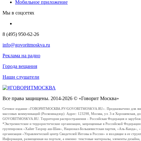
Мобильное приложение
Мы в соцсетях
8 (495) 950-62-26
info@govoritmoskva.ru
Реклама на радио
Города вещания
Наши слушатели
Все права защищены. 2014-2026 © «Говорит Москва»
Сетевое издание «ГОВОРИТМОСКВА.РУ/GOVORITMOSKVA.RU». Предназначено для лиц стар
массовых коммуникаций (Роскомнадзор). Адрес: 123298, Москва, ул. 3-я Хорошевская, д
GOVORITMOSKVA.RU. Территория распространения – Российская Федерация и зарубежные с
*Экстремистские и террористические организации, запрещенные в Российской Федераци
группировок «Хайят Тахрир аш-Шам», Национал-Большевистская партия, «Аль-Каида», 
организация «Управленческий центр Свидетелей Иеговы в России» и входящие в ее струк
Информация, размещенная на портале, а именно: текстовые материалы, элементы дизайна