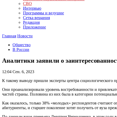
СВО
Интервью
Программы и ведущие
Сетка вещания
Редакция
Приложение
Главная
Новости
Общество
В России
Аналитики заявили о заинтересованно
12:04
Сен. 6, 2023
К такому выводу пришли эксперты центра социологического 
Они проанализировали уровень востребованности и привлекате
частей страны. Половина из них была в категории потенциальн
Как оказалось, только 38% «молодых» респондентов считают о
абитуриенты, и старшее поколение хотят получить от вуза пре
По данным вице-премьера Дмитрия Чернышенко, в этом году в в