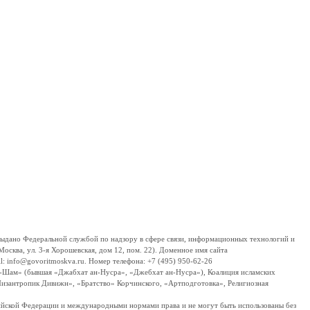
дано Федеральной службой по надзору в сфере связи, информационных технологий и
сква, ул. 3-я Хорошевская, дом 12, пом. 22). Доменное имя сайта
 info@govoritmoskva.ru. Номер телефона: +7 (495) 950-62-26
ш-Шам» (бывшая «Джабхат ан-Нусра», «Джебхат ан-Нусра»), Коалиция исламских
изантропик Дивижн», «Братство» Корчинского, «Артподготовка», Религиозная
ссийской Федерации и международными нормами права и не могут быть использованы без