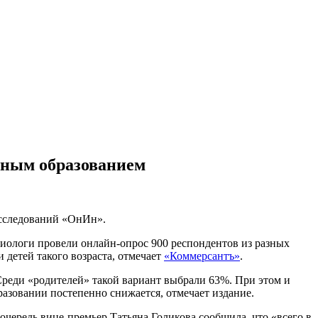
ьным образованием
исследований «ОнИн».
циологи провели онлайн-опрос 900 респондентов из разных
 детей такого возраста, отмечает
«Коммерсантъ»
.
реди «родителей» такой вариант выбрали 63%. При этом и
разовании постепенно снижается, отмечает издание.
чередь вице-премьер Татьяна Голикова сообщила, что «всего в