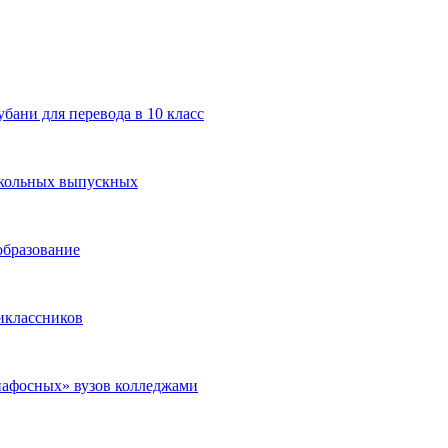
ани для перевода в 10 класс
школьных выпускных
образование
иклассников
пафосных» вузов колледжами