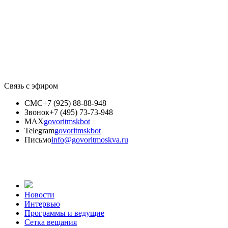
Связь с эфиром
СМС
+7 (925) 88-88-948
Звонок
+7 (495) 73-73-948
MAX
govoritmskbot
Telegram
govoritmskbot
Письмо
info@govoritmoskva.ru
Новости
Интервью
Программы и ведущие
Сетка вещания