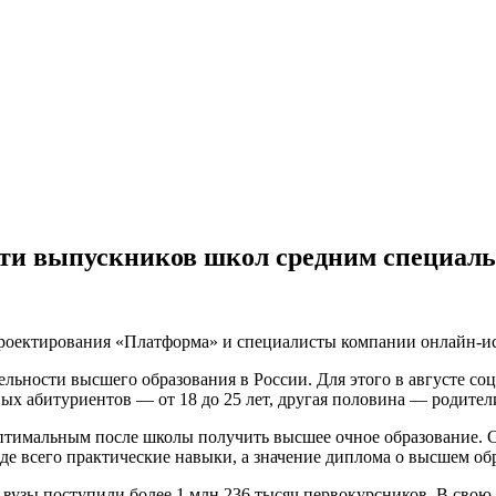
сти выпускников школ средним специал
проектирования «Платформа» и специалисты компании онлайн-
льности высшего образования в России. Для этого в августе со
ых абитуриентов — от 18 до 25 лет, другая половина — родители
птимальным после школы получить высшее очное образование. С
жде всего практические навыки, а значение диплома о высшем об
узы поступили более 1 млн 236 тысяч первокурсников. В свою о