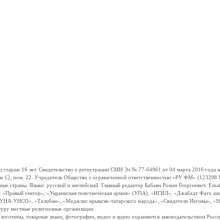
ше 16 лет. Свидетельство о регистрации СМИ Эл № 77-64961 от 04 марта 2016 года вы
ом 12, пом. 22. Учредитель Общество с ограниченной ответственностью «РУ ФМ» (123298 Мо
траны. Языки: русский и английский. Главный редактор Бабаян Роман Георгиевич. Email:
и: «Правый сектор», «Украинская повстанческая армия» (УПА), «ИГИЛ», «Джабхат Фатх а
«УНА-УНСО», «Талибан», «Меджлис крымско-татарского народа», «Свидетели Иеговы», «М
туру местные религиозные организации.
, логотипы, товарные знаки, фотографии, видео и аудио охраняются законодательством Ро