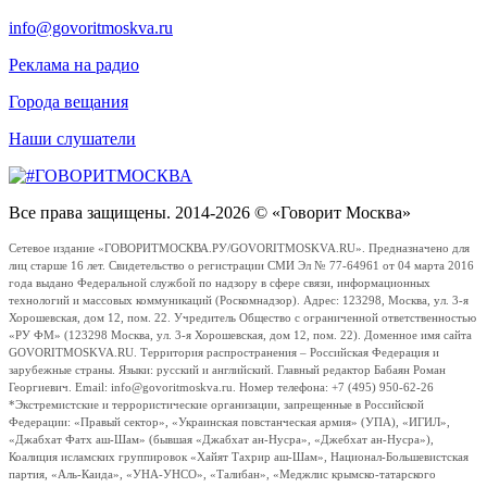
info@govoritmoskva.ru
Реклама на радио
Города вещания
Наши слушатели
Все права защищены. 2014-2026 © «Говорит Москва»
Сетевое издание «ГОВОРИТМОСКВА.РУ/GOVORITMOSKVA.RU». Предназначено для
лиц старше 16 лет. Свидетельство о регистрации СМИ Эл № 77-64961 от 04 марта 2016
года выдано Федеральной службой по надзору в сфере связи, информационных
технологий и массовых коммуникаций (Роскомнадзор). Адрес: 123298, Москва, ул. 3-я
Хорошевская, дом 12, пом. 22. Учредитель Общество с ограниченной ответственностью
«РУ ФМ» (123298 Москва, ул. 3-я Хорошевская, дом 12, пом. 22). Доменное имя сайта
GOVORITMOSKVA.RU. Территория распространения – Российская Федерация и
зарубежные страны. Языки: русский и английский. Главный редактор Бабаян Роман
Георгиевич. Email: info@govoritmoskva.ru. Номер телефона: +7 (495) 950-62-26
*Экстремистские и террористические организации, запрещенные в Российской
Федерации: «Правый сектор», «Украинская повстанческая армия» (УПА), «ИГИЛ»,
«Джабхат Фатх аш-Шам» (бывшая «Джабхат ан-Нусра», «Джебхат ан-Нусра»),
Коалиция исламских группировок «Хайят Тахрир аш-Шам», Национал-Большевистская
партия, «Аль-Каида», «УНА-УНСО», «Талибан», «Меджлис крымско-татарского