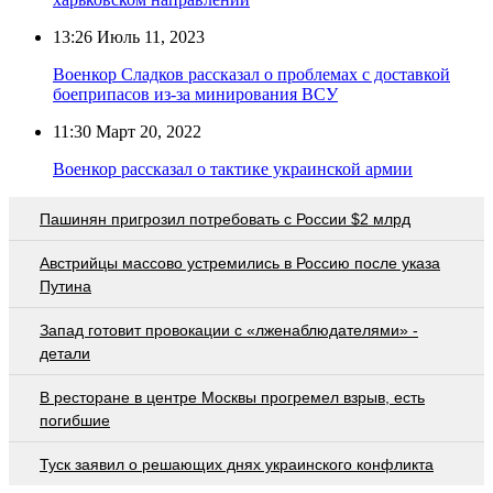
13:26
Июль 11, 2023
Военкор Сладков рассказал о проблемах с доставкой
боеприпасов из-за минирования ВСУ
11:30
Март 20, 2022
Военкор рассказал о тактике украинской армии
Пашинян пригрозил потребовать c России $2 млрд
Австрийцы массово устремились в Россию после указа
Путина
Запад готовит провокации с «лженаблюдателями» -
детали
В ресторане в центре Москвы прогремел взрыв, есть
погибшие
Туск заявил о решающих днях украинского конфликта