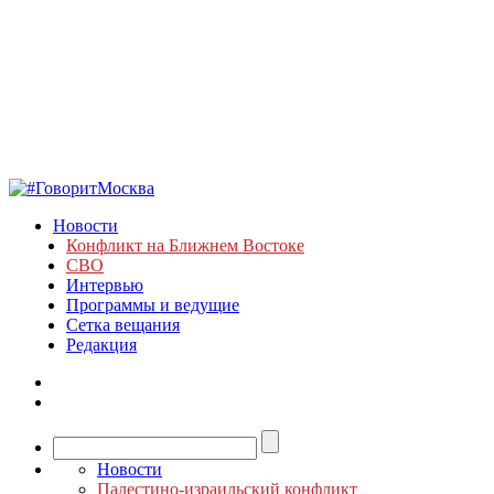
Новости
Конфликт на Ближнем Востоке
СВО
Интервью
Программы и ведущие
Сетка вещания
Редакция
Новости
Палестино-израильский конфликт