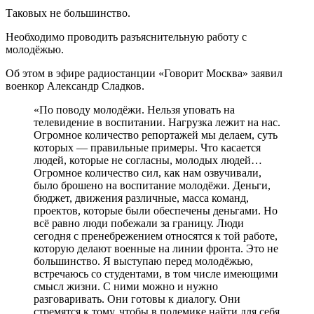
Таковых не большинство.
Необходимо проводить разъяснительную работу с
молодёжью.
Об этом в эфире радиостанции «Говорит Москва» заявил
военкор Александр Сладков.
«По поводу молодёжи. Нельзя уповать на
телевидение в воспитании. Нагрузка лежит на нас.
Огромное количество репортажей мы делаем, суть
которых — правильные примеры. Что касается
людей, которые не согласны, молодых людей…
Огромное количество сил, как нам озвучивали,
было брошено на воспитание молодёжи. Деньги,
бюджет, движения различные, масса команд,
проектов, которые были обеспечены деньгами. Но
всё равно люди побежали за границу. Люди
сегодня с пренебрежением относятся к той работе,
которую делают военные на линии фронта. Это не
большинство. Я выступаю перед молодёжью,
встречаюсь со студентами, в том числе имеющими
смысл жизни. С ними можно и нужно
разговаривать. Они готовы к диалогу. Они
стремятся к тому, чтобы в полемике найти для себя