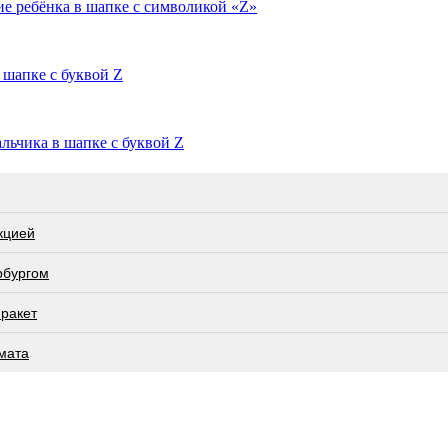
ие ребёнка в шапке с символикой «Z»
 шапке с буквой Z
альчика в шапке с буквой Z
кцией
рбургом
 ракет
мата