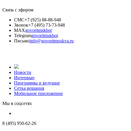
Связь с эфиром
СМС
+7 (925) 88-88-948
Звонок
+7 (495) 73-73-948
MAX
govoritmskbot
Telegram
govoritmskbot
Письмо
info@govoritmoskva.ru
Новости
Интервью
Программы и ведущие
Сетка вещания
Мобильное приложение
Мы в соцсетях
8 (495) 950-62-26