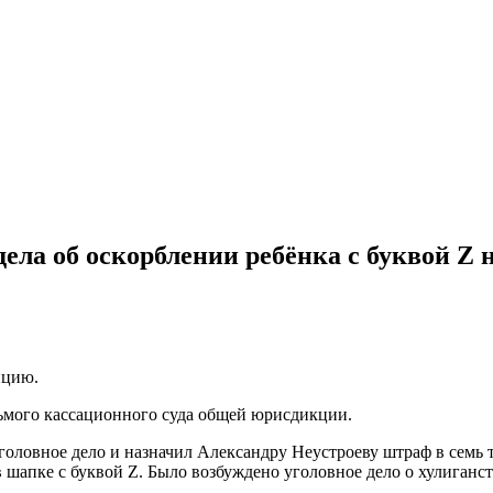
ела об оскорблении ребёнка с буквой Z 
нцию.
едьмого кассационного суда общей юрисдикции.
головное дело и назначил Александру Неустроеву штраф в семь 
в шапке с буквой Z. Было возбуждено уголовное дело о хулиганс