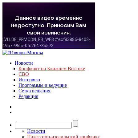
Новости
Конфликт на Ближнем Востоке
СВО
Интервью
Программы и ведущие
Сетка вещания
Редакция
Новости
Палестино-израильский конфликт