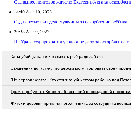
Суд вынес приговор жителю Екатеринбурга за оскорблен
14:40
Авг. 10, 2023
Суд пересмотрит дело мужчины за оскорбление ребёнка в
20:38
Авг. 9, 2023
На Урале суд прекратил уголовное дело за оскорбление м
Киты-убийцы начали взрывать рыб ради забавы
Священник допустил, что церкви могут торговать своей проду
"Не первая жертва" Кто стоит за убийством ребенка под Пете
Трамп требует от Хегсета объяснений неожиданной нехватки
Жители деревни приняли пограничника за сотрудника военко