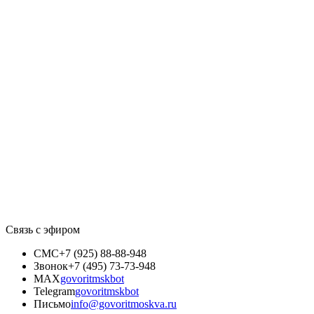
Связь с эфиром
СМС
+7 (925) 88-88-948
Звонок
+7 (495) 73-73-948
MAX
govoritmskbot
Telegram
govoritmskbot
Письмо
info@govoritmoskva.ru