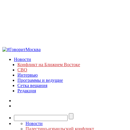
Новости
Конфликт на Ближнем Востоке
СВО
Интервью
Программы и ведущие
Сетка вещания
Редакция
Новости
Палестино-израильский конфликт