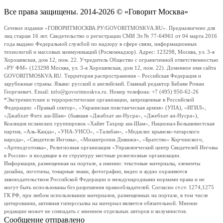
Все права защищены. 2014-2026 © «Говорит Москва»
Сетевое издание «ГОВОРИТМОСКВА.РУ/GOVORITMOSKVA.RU». Предназначено для
лиц старше 16 лет. Свидетельство о регистрации СМИ Эл № 77-64961 от 04 марта 2016
года выдано Федеральной службой по надзору в сфере связи, информационных
технологий и массовых коммуникаций (Роскомнадзор). Адрес: 123298, Москва, ул. 3-я
Хорошевская, дом 12, пом. 22. Учредитель Общество с ограниченной ответственностью
«РУ ФМ» (123298 Москва, ул. 3-я Хорошевская, дом 12, пом. 22). Доменное имя сайта
GOVORITMOSKVA.RU. Территория распространения – Российская Федерация и
зарубежные страны. Языки: русский и английский. Главный редактор Бабаян Роман
Георгиевич. Email: info@govoritmoskva.ru. Номер телефона: +7 (495) 950-62-26
*Экстремистские и террористические организации, запрещенные в Российской
Федерации: «Правый сектор», «Украинская повстанческая армия» (УПА), «ИГИЛ»,
«Джабхат Фатх аш-Шам» (бывшая «Джабхат ан-Нусра», «Джебхат ан-Нусра»),
Коалиция исламских группировок «Хайят Тахрир аш-Шам», Национал-Большевистская
партия, «Аль-Каида», «УНА-УНСО», «Талибан», «Меджлис крымско-татарского
народа», «Свидетели Иеговы», «Мизантропик Дивижн», «Братство» Корчинского,
«Артподготовка», Религиозная организация «Управленческий центр Свидетелей Иеговы
в России» и входящие в ее структуру местные религиозные организации.
Информация, размещенная на портале, а именно: текстовые материалы, элементы
дизайна, логотипы, товарные знаки, фотографии, видео и аудио охраняются
законодательством Российской Федерации и международными нормами права и не
могут быть использованы без разрешения правообладателей. Согласно ст.ст. 1274,1275
ГК РФ, при любом использовании материалов, размещенных на портале, в том числе
цитировании, активная гиперссылка на материал является обязательной. Мнение
редакции может не совпадать с мнением отдельных авторов и колумнистов.
Сообщение отправлено