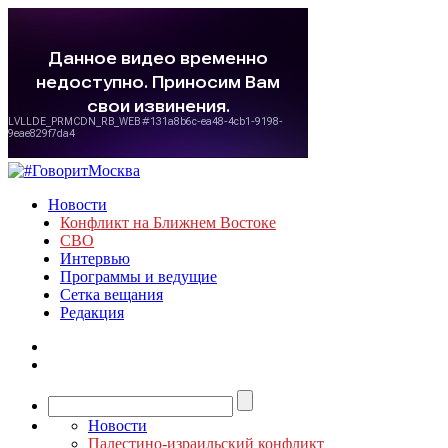
Новости
Конфликт на Ближнем Востоке
СВО
Интервью
Программы и ведущие
Сетка вещания
Редакция
Новости
Палестино-израильский конфликт