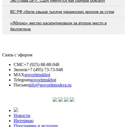
Экс-глава ЦРУ: США «мечутся как пьяный боксер»
ВС РФ сбили свыше тысячи украинских дронов за сутки
«Яблоко» жестко раскритиковали за второе место в
бюллетене
Связь с эфиром
СМС
+7 (925) 88-88-948
Звонок
+7 (495) 73-73-948
MAX
govoritmskbot
Telegram
govoritmskbot
Письмо
info@govoritmoskva.ru
Новости
Интервью
Программы и ведущие