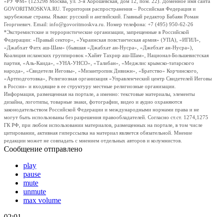
«РУ ФМ» (123298 Москва, ул. 3-я Хорошевская, дом 12, пом. 22). Доменное имя сайта
GOVORITMOSKVA.RU. Территория распространения – Российская Федерация и
зарубежные страны. Языки: русский и английский. Главный редактор Бабаян Роман
Георгиевич. Email: info@govoritmoskva.ru. Номер телефона: +7 (495) 950-62-26
*Экстремистские и террористические организации, запрещенные в Российской
Федерации: «Правый сектор», «Украинская повстанческая армия» (УПА), «ИГИЛ»,
«Джабхат Фатх аш-Шам» (бывшая «Джабхат ан-Нусра», «Джебхат ан-Нусра»),
Коалиция исламских группировок «Хайят Тахрир аш-Шам», Национал-Большевистская
партия, «Аль-Каида», «УНА-УНСО», «Талибан», «Меджлис крымско-татарского
народа», «Свидетели Иеговы», «Мизантропик Дивижн», «Братство» Корчинского,
«Артподготовка», Религиозная организация «Управленческий центр Свидетелей Иеговы
в России» и входящие в ее структуру местные религиозные организации.
Информация, размещенная на портале, а именно: текстовые материалы, элементы
дизайна, логотипы, товарные знаки, фотографии, видео и аудио охраняются
законодательством Российской Федерации и международными нормами права и не
могут быть использованы без разрешения правообладателей. Согласно ст.ст. 1274,1275
ГК РФ, при любом использовании материалов, размещенных на портале, в том числе
цитировании, активная гиперссылка на материал является обязательной. Мнение
редакции может не совпадать с мнением отдельных авторов и колумнистов.
Сообщение отправлено
play
pause
mute
unmute
max volume
02:01