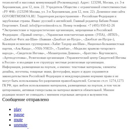
технологий и массовых коммуникаций (Роскомнадзор). Адрес: 123298, Москва, ул. 3-я
Хорошевская, дом 12, пом. 22. Учредитель Общество с ограниченной ответственностью
«РУ ФМ» (123298 Москва, ул. 3-я Хорошевская, дом 12, пом. 22). Доменное имя сайта
GOVORITMOSKVA.RU. Территория распространения – Российская Федерация и
зарубежные страны. Языки: русский и английский. Главный редактор Бабаян Роман
Георгиевич. Email: info@govoritmoskva.ru. Номер телефона: +7 (495) 950-62-26
*Экстремистские и террористические организации, запрещенные в Российской
Федерации: «Правый сектор», «Украинская повстанческая армия» (УПА), «ИГИЛ»,
«Джабхат Фатх аш-Шам» (бывшая «Джабхат ан-Нусра», «Джебхат ан-Нусра»),
Коалиция исламских группировок «Хайят Тахрир аш-Шам», Национал-Большевистская
партия, «Аль-Каида», «УНА-УНСО», «Талибан», «Меджлис крымско-татарского
народа», «Свидетели Иеговы», «Мизантропик Дивижн», «Братство» Корчинского,
«Артподготовка», Религиозная организация «Управленческий центр Свидетелей Иеговы
в России» и входящие в ее структуру местные религиозные организации.
Информация, размещенная на портале, а именно: текстовые материалы, элементы
дизайна, логотипы, товарные знаки, фотографии, видео и аудио охраняются
законодательством Российской Федерации и международными нормами права и не
могут быть использованы без разрешения правообладателей. Согласно ст.ст. 1274,1275
ГК РФ, при любом использовании материалов, размещенных на портале, в том числе
цитировании, активная гиперссылка на материал является обязательной. Мнение
редакции может не совпадать с мнением отдельных авторов и колумнистов.
Сообщение отправлено
play
pause
mute
unmute