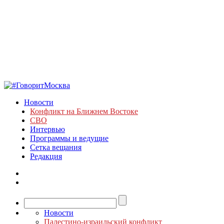
Новости
Конфликт на Ближнем Востоке
СВО
Интервью
Программы и ведущие
Сетка вещания
Редакция
Новости
Палестино-израильский конфликт