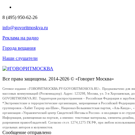
8 (495) 950-62-26
info@govoritmoskva.ru
Реклама на радио
Города вещания
Наши слушатели
Все права защищены. 2014-2026 © «Говорит Москва»
Сетевое издание «ГОВОРИТМОСКВА.РУ/GOVORITMOSKVA.RU». Предназначено для лиц стар
массовых коммуникаций (Роскомнадзор). Адрес: 123298, Москва, ул. 3-я Хорошевская, д
GOVORITMOSKVA.RU. Территория распространения – Российская Федерация и зарубежные с
*Экстремистские и террористические организации, запрещенные в Российской Федераци
группировок «Хайят Тахрир аш-Шам», Национал-Большевистская партия, «Аль-Каида», 
организация «Управленческий центр Свидетелей Иеговы в России» и входящие в ее струк
Информация, размещенная на портале, а именно: текстовые материалы, элементы дизайна
разрешения правообладателей. Согласно ст.ст. 1274,1275 ГК РФ, при любом использовани
отдельных авторов и колумнистов.
Сообщение отправлено