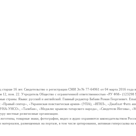
ше 16 лет. Свидетельство о регистрации СМИ Эл № 77-64961 от 04 марта 2016 года вы
ом 12, пом. 22. Учредитель Общество с ограниченной ответственностью «РУ ФМ» (123298 Мо
траны. Языки: русский и английский. Главный редактор Бабаян Роман Георгиевич. Email:
и: «Правый сектор», «Украинская повстанческая армия» (УПА), «ИГИЛ», «Джабхат Фатх а
«УНА-УНСО», «Талибан», «Меджлис крымско-татарского народа», «Свидетели Иеговы», «М
туру местные религиозные организации.
, логотипы, товарные знаки, фотографии, видео и аудио охраняются законодательством Ро
и материалов, размещенных на портале, в том числе цитировании, активная гиперссылка на 