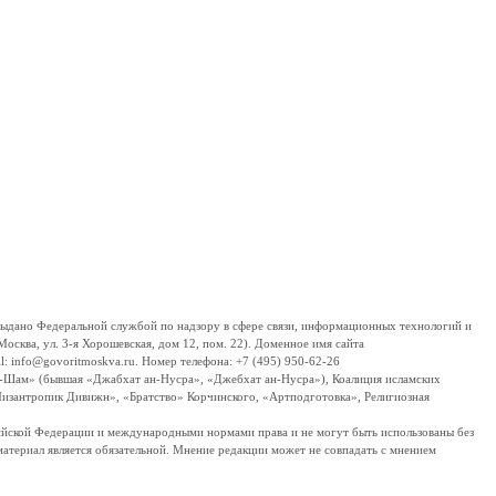
дано Федеральной службой по надзору в сфере связи, информационных технологий и
сква, ул. 3-я Хорошевская, дом 12, пом. 22). Доменное имя сайта
 info@govoritmoskva.ru. Номер телефона: +7 (495) 950-62-26
ш-Шам» (бывшая «Джабхат ан-Нусра», «Джебхат ан-Нусра»), Коалиция исламских
изантропик Дивижн», «Братство» Корчинского, «Артподготовка», Религиозная
ссийской Федерации и международными нормами права и не могут быть использованы без
материал является обязательной. Мнение редакции может не совпадать с мнением