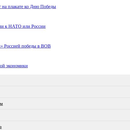
т на плакате ко Дню Победы
сии к НАТО или России
и» Россией победы в ВОВ
кой экономики
ам
е