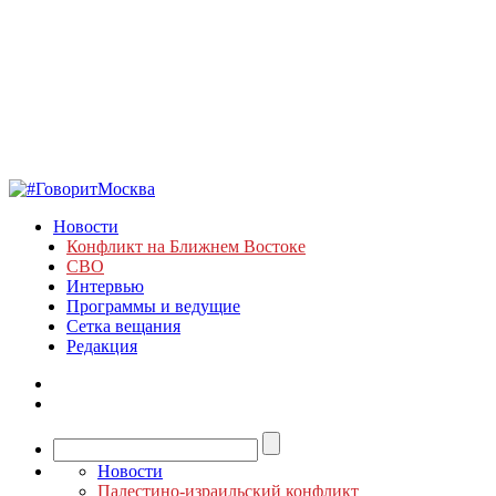
Новости
Конфликт на Ближнем Востоке
СВО
Интервью
Программы и ведущие
Сетка вещания
Редакция
Новости
Палестино-израильский конфликт