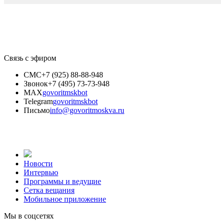
Связь с эфиром
СМС
+7 (925) 88-88-948
Звонок
+7 (495) 73-73-948
MAX
govoritmskbot
Telegram
govoritmskbot
Письмо
info@govoritmoskva.ru
Новости
Интервью
Программы и ведущие
Сетка вещания
Мобильное приложение
Мы в соцсетях