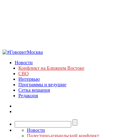
Новости
Конфликт на Ближнем Востоке
СВО
Интервью
Программы и ведущие
Сетка вещания
Редакция
Новости
Палестино-израильский конфликт