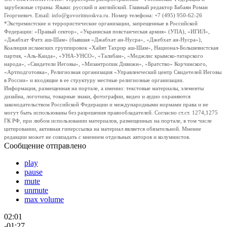
зарубежные страны. Языки: русский и английский. Главный редактор Бабаян Роман
Георгиевич. Email: info@govoritmoskva.ru. Номер телефона: +7 (495) 950-62-26
*Экстремистские и террористические организации, запрещенные в Российской
Федерации: «Правый сектор», «Украинская повстанческая армия» (УПА), «ИГИЛ»,
«Джабхат Фатх аш-Шам» (бывшая «Джабхат ан-Нусра», «Джебхат ан-Нусра»),
Коалиция исламских группировок «Хайят Тахрир аш-Шам», Национал-Большевистская
партия, «Аль-Каида», «УНА-УНСО», «Талибан», «Меджлис крымско-татарского
народа», «Свидетели Иеговы», «Мизантропик Дивижн», «Братство» Корчинского,
«Артподготовка», Религиозная организация «Управленческий центр Свидетелей Иеговы
в России» и входящие в ее структуру местные религиозные организации.
Информация, размещенная на портале, а именно: текстовые материалы, элементы
дизайна, логотипы, товарные знаки, фотографии, видео и аудио охраняются
законодательством Российской Федерации и международными нормами права и не
могут быть использованы без разрешения правообладателей. Согласно ст.ст. 1274,1275
ГК РФ, при любом использовании материалов, размещенных на портале, в том числе
цитировании, активная гиперссылка на материал является обязательной. Мнение
редакции может не совпадать с мнением отдельных авторов и колумнистов.
Сообщение отправлено
play
pause
mute
unmute
max volume
02:01
-01:27