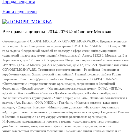
Города вещания
Наши слушатели
Все права защищены. 2014-2026 © «Говорит Москва»
Сетевое издание «ГОВОРИТМОСКВА.РУ/GOVORITMOSKVA.RU». Предназначено для
лиц старше 16 лет. Свидетельство о регистрации СМИ Эл № 77-64961 от 04 марта 2016
года выдано Федеральной службой по надзору в сфере связи, информационных
технологий и массовых коммуникаций (Роскомнадзор). Адрес: 123298, Москва, ул. 3-я
Хорошевская, дом 12, пом. 22. Учредитель Общество с ограниченной ответственностью
«РУ ФМ» (123298 Москва, ул. 3-я Хорошевская, дом 12, пом. 22). Доменное имя сайта
GOVORITMOSKVA.RU. Территория распространения – Российская Федерация и
зарубежные страны. Языки: русский и английский. Главный редактор Бабаян Роман
Георгиевич. Email: info@govoritmoskva.ru. Номер телефона: +7 (495) 950-62-26
*Экстремистские и террористические организации, запрещенные в Российской
Федерации: «Правый сектор», «Украинская повстанческая армия» (УПА), «ИГИЛ»,
«Джабхат Фатх аш-Шам» (бывшая «Джабхат ан-Нусра», «Джебхат ан-Нусра»),
Коалиция исламских группировок «Хайят Тахрир аш-Шам», Национал-Большевистская
партия, «Аль-Каида», «УНА-УНСО», «Талибан», «Меджлис крымско-татарского
народа», «Свидетели Иеговы», «Мизантропик Дивижн», «Братство» Корчинского,
«Артподготовка», Религиозная организация «Управленческий центр Свидетелей Иеговы
в России» и входящие в ее структуру местные религиозные организации.
Информация, размещенная на портале, а именно: текстовые материалы, элементы
дизайна, логотипы, товарные знаки, фотографии, видео и аудио охраняются
законодательством Российской Федерации и международными нормами права и не