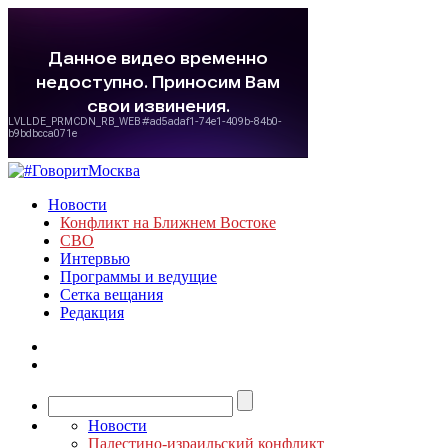
Новости
Конфликт на Ближнем Востоке
СВО
Интервью
Программы и ведущие
Сетка вещания
Редакция
Новости
Палестино-израильский конфликт